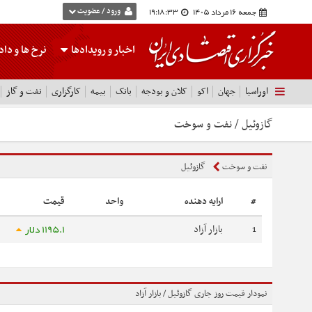
جمعه 16 مرداد 1405
19:18:33
ورود / عضویت
اخبار و رویدادها
نرخ ها
و داده
اوراسیا
جهان
اکو
کلان و بودجه
بانک
بیمه
کارگزاری
نفت و گاز
گازوئیل / نفت و سوخت
نفت و سوخت
گازوئیل
#
ارایه دهنده
واحد
قیمت
1195.1 دلار
1
بازار آزاد
نمودار قیمت روز جاری گازوئیل / بازار آزاد