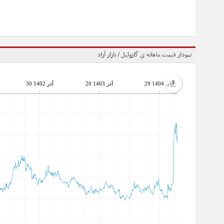
نمودار قیمت ماهانه ی گازوئیل / بازار آزاد
29 آبان 1404
20 آذر 1403
30 آذر 1402