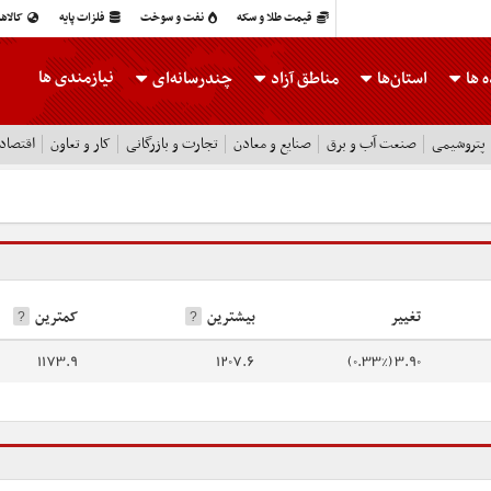
قیمت طلا و سکه
نفت و سوخت
فلزات پایه
کالاه
نیازمندی ها
 ها
استان‌ها
مناطق آزاد
چندرسانه‌ای
پتروشیمی
صنعت آب و برق
صنایع و معادن
تجارت و بازرگانی
کار و تعاون
اقتصاد
تغییر
بیشترین
کمترین
?
?
1173.9
1207.6
3.90 (0.33%)