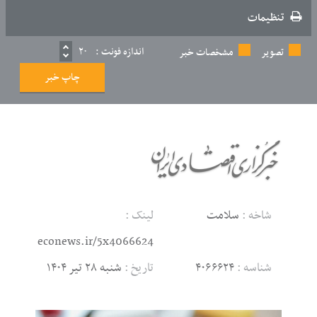
تنظیمات
اندازه فونت :
۲۰
تصویر
مشخصات خبر
چاپ خبر
شاخه :
سلامت
لینک :
econews.ir/5x4066624
شناسه :
۴۰۶۶۶۲۴
تاریخ :
شنبه ۲۸ تیر ۱۴۰۴