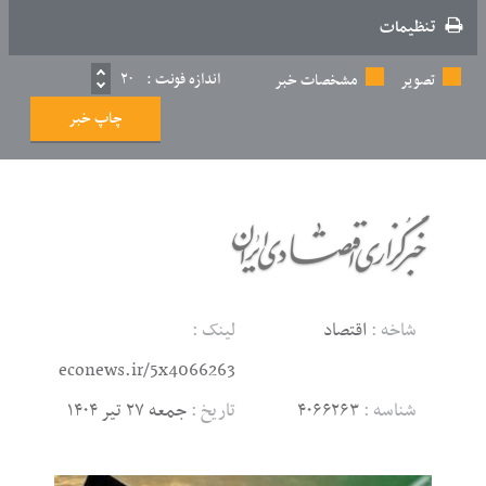
تنظیمات
اندازه فونت :
۲۰
تصویر
مشخصات خبر
چاپ خبر
شاخه :
اقتصاد
لینک :
econews.ir/5x4066263
شناسه :
۴۰۶۶۲۶۳
تاریخ :
جمعه ۲۷ تیر ۱۴۰۴