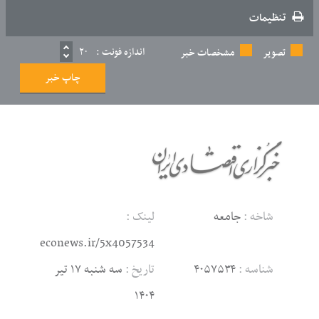
تنظیمات
اندازه فونت :
۲۰
تصویر
مشخصات خبر
چاپ خبر
شاخه :
جامعه
لینک :
econews.ir/5x4057534
شناسه :
۴۰۵۷۵۳۴
تاریخ :
سه شنبه ۱۷ تیر
۱۴۰۴