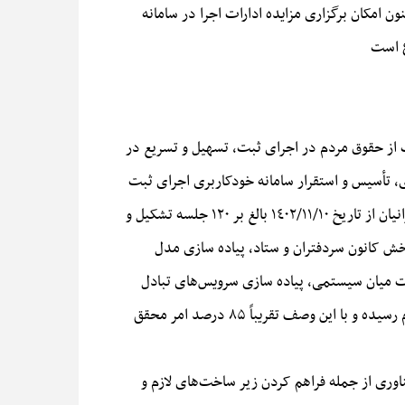
ن امکان برگزاری مزایده ادارات اجرا در سامانه
ع است
 قانون برنامه هفتم توسعه در راستای صیانت از حقوق مردم در اجرای ثبت، تسهیل و تسریع در
تأسیس و استقرار سامانه خودکاربری اجرای ثبت
در دستور کار معاونت امور اسناد و فناوری سازمان قرار گرفت و در این خصوص با انعقاد قرارداد با شرکت فناوران ناب افزار ایرانیان از تاریخ ۱٤۰۲/۱۱/۱۰ بالغ بر ۱۲۰ جلسه تشکیل و
خش کانون سردفتران و ستاد، پیاده سازی مدل
لات میان سیستمی، پیاده سازی سرویس‌های تبادل
اطلاعات موجود، برخی تست‌های نرم افزاری، تصویب طرح مهاجرت پیاده سازی بخش دفترخانه، شناسایی و بازداشت به اتمام رسیده و با این وصف تقریباً ۸۵ درصد امر محقق
ناوری از جمله فراهم کردن زیر ساخت‌های لازم و