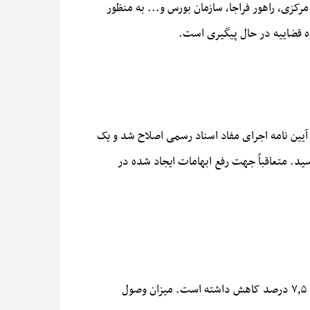
رکزی، راهور فراجا، سازمان بورس و... به منظور
وه قضاییه در حال پیگیری است.
آیین نامه اجرای مفاد اسناد رسمی اصلاح شد و یک
 که در تاریخ ۱۴۰۳/۱۰/۲۳ به توشیح ریاست قوه قضاییه رسید. متعاقباً جهت رفع ابهامات ایجاد شده در
وی ادامه داد: تعداد مزایده‌های برگزار شده در یکساله ۱۴۰۳ برابر ۱۲،۸۵۱ فقره بوده که نسبت به مدت مشابه (۱۳٫۸۸۹) مقدار ۷٫۵ درصد کاهش داشته است. میزان وصول