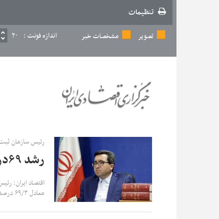
تنظیمات
اندازه فونت :
۲۰
تصویر
مشخصات خبر
رئیس سازمان ثبت 
رشد ۶۹درصدی وصول معوقات بانک‌ها درسال گذشته
اقتصاد ایران: رئ
معادل ۶۹/۳ درصد است.