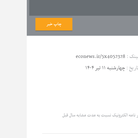
چاپ خبر
ینک :
econews.ir/5x4052328
اریخ :
چهارشنبه ۱۱ تیر ۱۴۰۴
ر نامه الکترونیک نسبت به مدت مشابه سال قبل