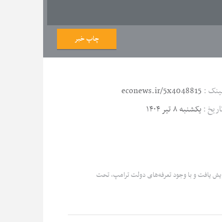
چاپ خبر
ینک :
econews.ir/5x4048815
اریخ :
یکشنبه ۸ تیر ۱۴۰۴
فزایش یافت و با وجود تعرفه‌های دولت ترامپ، تحت