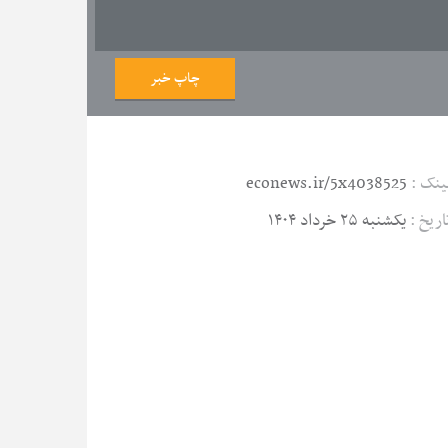
چاپ خبر
ینک :
econews.ir/5x4038525
اریخ :
یکشنبه ۲۵ خرداد ۱۴۰۴