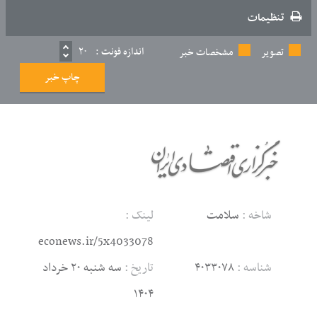
تنظیمات
اندازه فونت :
۲۰
تصویر
مشخصات خبر
چاپ خبر
شاخه :
سلامت
لینک :
econews.ir/5x4033078
شناسه :
۴۰۳۳۰۷۸
تاریخ :
سه شنبه ۲۰ خرداد
۱۴۰۴