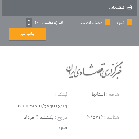
تنظیمات
اندازه فونت :
۲۰
تصویر
مشخصات خبر
چاپ خبر
شاخه :
استانها
لینک :
econews.ir/5x4015714
شناسه :
۴۰۱۵۷۱۴
تاریخ :
یکشنبه ۴ خرداد
۱۴۰۴