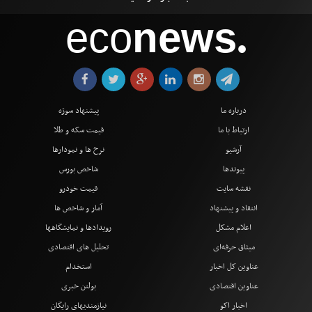
eco
news
●
درباره ما
پیشنهاد سوژه
ارتباط با ما
قیمت سکه و طلا
آرشیو
نرخ ها و نمودارها
پیوندها
شاخص بورس
نقشه سایت
قیمت خودرو
انتقاد و پیشنهاد
آمار و شاخص ها
اعلام مشکل
رویدادها و نمایشگاهها
میثاق حرفه‌ای
تحلیل های اقتصادی
عناوین کل اخبار
استخدام
عناوین اقتصادی
بولتن خبری
اخبار اکو
نیازمندیهای رایگان