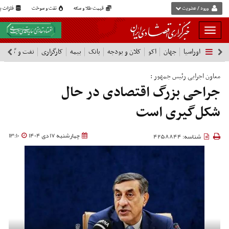
ورود / عضویت
قیمت طلا و سکه
نفت و سوخت
فلزات پا
بار
و
اوراسیا
جهان
اکو
کلان و بودجه
بانک
بیمه
کارگزاری
نفت و گاز
پ
بسته
نمودن
فهرست
معاون اجرایی رئیس جمهور :
جراحی بزرگ اقتصادی در حال
شکل‌گیری است
چهارشنبه 17 دی 1404
13:10
شناسه: 4258844