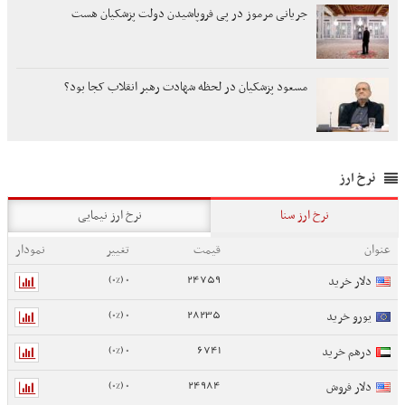
جریانی مرموز در پی فروپاشیدن دولت پزشکیان هست
مسعود پزشکیان در لحظه شهادت رهبر انقلاب کجا بود؟
نرخ ارز
نرخ ارز سنا
نرخ ارز نیمایی
عنوان
قیمت
تغییر
نمودار
0 (0%)
24759
دلار خرید
0 (0%)
28235
یورو خرید
0 (0%)
6741
درهم خرید
0 (0%)
24984
دلار فروش