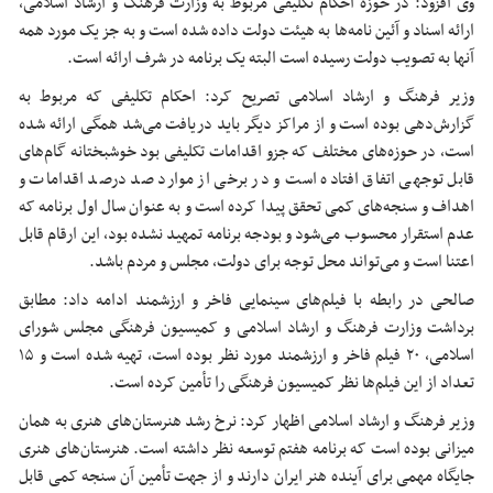
وی افزود: در حوزه احکام تکلیفی مربوط به وزارت فرهنگ و ارشاد اسلامی،
ارائه اسناد و آئین نامه‌ها به هیئت دولت داده شده است و به جز یک مورد همه
آنها به تصویب دولت رسیده است البته یک برنامه در شرف ارائه است.
وزیر فرهنگ و ارشاد اسلامی تصریح کرد: احکام تکلیفی که مربوط به
گزارش‌دهی بوده است و از مراکز دیگر باید دریافت می‌شد همگی ارائه شده
است، در حوزه‌های مختلف که
جزو
اقدامات تکلیفی بود خوشبختانه گام‌های
قابل توجهی اتفاق افتاده است و در برخی از موارد صد درصد اقدامات و
اهداف و سنجه‌های کمی تحقق پیدا کرده است و به عنوان سال اول برنامه که
عدم استقرار محسوب می‌شود و بودجه برنامه تمهید نشده بود، این ارقام قابل
اعتنا است و می‌تواند محل توجه برای دولت، مجلس و مردم باشد.
صالحی در رابطه با فیلم‌های سینمایی فاخر و ارزشمند ادامه داد: مطابق
برداشت وزارت فرهنگ و ارشاد اسلامی و کمیسیون فرهنگی مجلس شورای
اسلامی، ۲۰ فیلم فاخر و ارزشمند مورد نظر بوده است، تهیه شده است و ۱۵
تعداد از این فیلم‌ها نظر کمیسیون فرهنگی را تأمین کرده است.
وزیر فرهنگ و ارشاد اسلامی اظهار کرد: نرخ رشد هنرستان‌های هنری به همان
میزانی بوده است که برنامه هفتم توسعه نظر داشته است. هنرستان‌های هنری
جایگاه مهمی برای آینده هنر ایران دارند و از جهت تأمین آن
سنجه
کمی قابل