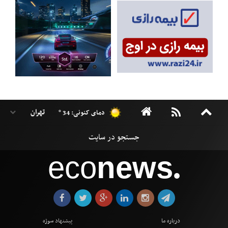
دمای کنونی: 34 °
eco
news
●
درباره ما
پیشنهاد سوژه