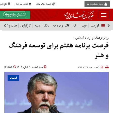
ورود / عضویت
قیمت طلا و سکه
نفت و سوخت
فلزات پا
بار
و
اوراسیا
جهان
اکو
کلان و بودجه
بانک
بیمه
کارگزاری
نفت و گاز
پ
بسته
نمودن
فهرست
وزیر فرهنگ و ارشاد اسلامی :
فرصت برنامه هفتم برای توسعه فرهنگ
و هنر
سه شنبه 20 آبان 1404
14:55
شناسه: 4187381
فرهنگ