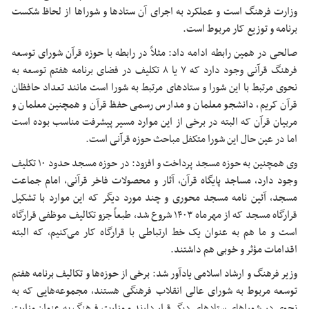
وزارت فرهنگ است و عملکرد به اجرای آن ستادها و شوراها از لحاظ شکست
برنامه و توزیع کار مربوط است.
صالحی در همین رابطه ادامه داد: مثلاً در رابطه با حوزه قرآن شورای توسعه
فرهنگ قرآنی وجود دارد که ۷ یا ۸ تکلیف در فضای برنامه هفتم توسعه به
نحوی مرتبط با این شورا و ستادهای مرتبط به شورا است مانند تعداد حافظان
قرآن کریم، دانشجو معلمان و مدارس رسمی حفظ قرآن و همچنین معلمان و
مربیان قرآن که البته در برخی از این موارد مسیر پیشرفت مناسب بوده است
اما در عین حال این شورا متکفل مباحث حوزه قرآنی است.
وی همچنین به حوزه مسجد پرداخت و افزود: در حوزه مسجد حدود ۱۰ تکلیف
وجود دارد، مساجد پایگاه قرآن، آثار و محصولات فاخر قرآنی، امام جماعت
مسجد، آئین نامه مسجد محوری و چند مورد دیگر که این موارد با تشکیل
قرارگاه مسجد که از مهرماه ۱۴۰۳ شروع شد، طبعاً
جزو
تکالیف موظفی قرارگاه
است و ما هم به عنوان یک خط ارتباطی با قرارگاه کار می‌کنیم، که البته
اقدامات مؤثر و خوبی هم داشتند.
وزیر فرهنگ و ارشاد اسلامی یادآور شد: برخی از حوزه‌ها و تکالیف برنامه هفتم
توسعه مربوط به شورای عالی انقلاب فرهنگی هستند، مجموعه‌هایی که به
نحوی در شوراهای ستادهای دیگر قرار دارند و وزارت فرهنگ به عنوان وزارت