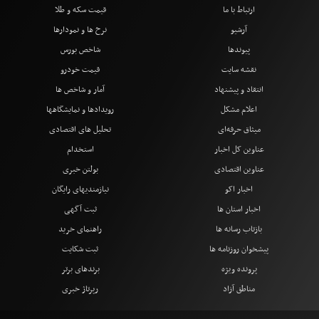
ارتباط با ما
قیمت سکه و طلا
آرشیو
نرخ ها و نمودارها
پیوندها
شاخص بورس
نقشه سایت
قیمت خودرو
انتقاد و پیشنهاد
آمار و شاخص ها
اعلام مشکل
رویدادها و نمایشگاهها
میثاق حرفه‌ای
تحلیل های اقتصادی
عناوین کل اخبار
استخدام
عناوین اقتصادی
بولتن خبری
اخبار اکو
نیازمندیهای رایگان
اخبار استان ها
ثبت آگهی
بازتاب رسانه ها
راهنمای خرید
پیشخوان روزنامه ها
ثبت شکایت
پرونده ویژه
برندهای برتر
مناطق آزاد
رپرتاژ خبری