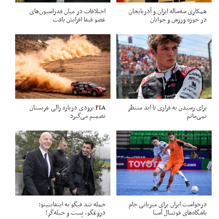
همکاری سه‌ساله ایران و آذربایجان
اختلافات در میان فدراسیون‌های
در حوزه ورزش و جوانان
عضو فیفا افزایش یافت
برای رسیدن به فراری تا ابد منتظر
FIA یزودی درباره رالی عربستان
نمی‌مانم
تصمیم می‌گیرد
درخواست ایران برای میزبانی جام
حمله تند فیگو به اینفانتینو:
باشگاه‌های فوتسال آسیا
دروغگو، پَست‌ و حیله‌گر!