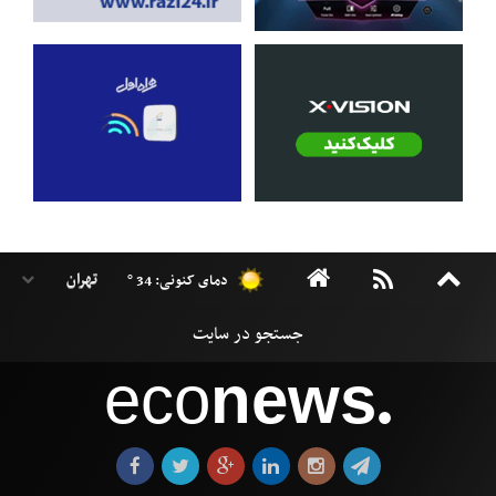
دمای کنونی: 34 °
eco
news
●