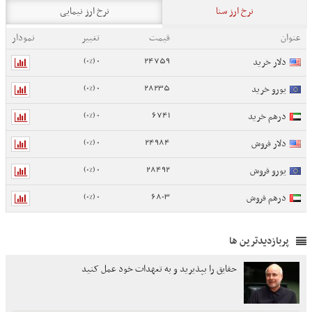
نرخ ارز سنا
نرخ ارز نیمایی
عنوان
قیمت
تغییر
نمودار
0 (0%)
24759
دلار خرید
0 (0%)
28235
یورو خرید
0 (0%)
6741
درهم خرید
0 (0%)
24984
دلار فروش
0 (0%)
28492
یورو فروش
0 (0%)
6803
درهم فروش
پربازدیدترین ها
حقایق را بپذیرید و به تعهدات خود عمل کنید