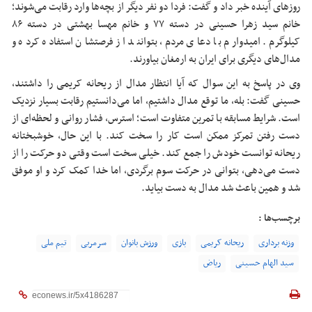
روزهای آینده خبر داد و گفت: فردا دو نفر دیگر از بچه‌ها وارد رقابت می‌شوند؛
خانم سید زهرا حسینی در دسته ۷۷ و خانم مهسا بهشتی در دسته ۸۶
کیلوگرم. امیدوارم با دعای مردم، بتوانند از فرصتشان استفاده کرده و
مدال‌های دیگری برای ایران به ارمغان بیاورند.
وی در پاسخ به این سوال که آیا انتظار مدال از ریحانه کریمی را داشتند،
حسینی گفت: بله، ما توقع مدال داشتیم، اما می‌دانستیم رقابت بسیار نزدیک
است. شرایط مسابقه با تمرین متفاوت است؛ استرس، فشار روانی و لحظه‌ای از
دست رفتن تمرکز ممکن است کار را سخت کند. با این حال، خوشبختانه
ریحانه توانست خودش را جمع کند. خیلی سخت است وقتی دو حرکت را از
دست می‌دهی، بتوانی در حرکت سوم برگردی، اما خدا کمک کرد و او موفق
شد و همین باعث شد مدال به دست بیاید.
برچسب‌ها :
وزنه برداری
ریحانه کریمی
بازی
ورزش بانوان
سرمربی
تیم ملی
سید الهام حسینی
ریاض