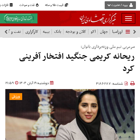
ورود / عضویت
قیمت طلا و سکه
نفت و سوخت
فلزات پا
بار
و
اوراسیا
جهان
اکو
کلان و بودجه
بانک
بیمه
کارگزاری
نفت و گاز
پ
بسته
نمودن
شرکت ها
فهرست
سرمربی تیم ملی وزنه‌برداری بانوان:
ریحانه کریمی جنگید افتخار آفرینی
کرد
دوشنبه 19 آبان 1404
21:59
شناسه: 4186287
ورزش