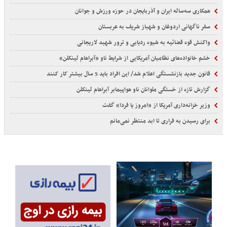
همکاری سه‌ساله ایران و آذربایجان در حوزه ورزش و جوانان
سفر ناگهانی اردوغان و شهباز شریف به عربستان
واکنش قوه قضائیه به شیوه ردیابی و ترور شهید لاریجانی
خشم خانواده‌های نظامیان آمریکایی از شرایط ناو «آبراهام لینکلن»
قانون جدید بازنشستگی اعلام شد/ این افراد باید 5 سال بیشتر کار کنند
گزارش تازه از خستگی ملوانان ناو هواپیمابر آبراهام لینکلن
وزیر خزانه‌داری آمریکا از «امروز یا فردا» گفت
برای رسیدن به فراری تا ابد منتظر نمی‌مانم