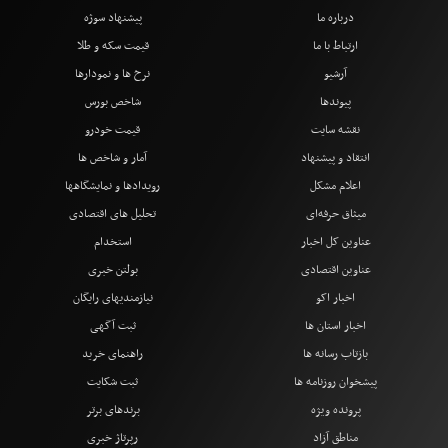
درباره ما
پیشنهاد سوژه
ارتباط با ما
قیمت سکه و طلا
آرشیو
نرخ ها و نمودارها
پیوندها
شاخص بورس
نقشه سایت
قیمت خودرو
انتقاد و پیشنهاد
آمار و شاخص ها
اعلام مشکل
رویدادها و نمایشگاهها
میثاق حرفه‌ای
تحلیل های اقتصادی
عناوین کل اخبار
استخدام
عناوین اقتصادی
بولتن خبری
اخبار اکو
نیازمندیهای رایگان
اخبار استان ها
ثبت آگهی
بازتاب رسانه ها
راهنمای خرید
پیشخوان روزنامه ها
ثبت شکایت
پرونده ویژه
برندهای برتر
مناطق آزاد
رپرتاژ خبری