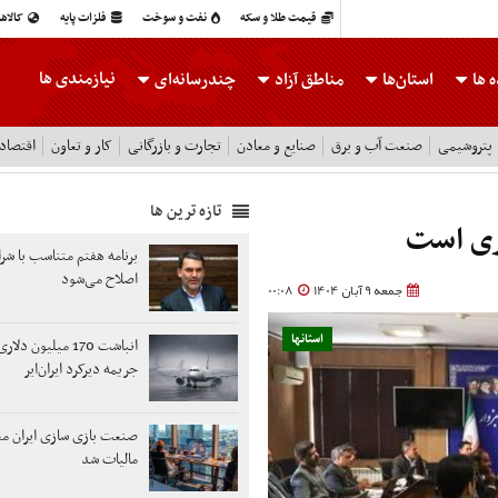
قیمت طلا و سکه
نفت و سوخت
فلزات پایه
کالاه
نیازمندی ها
 ها
استان‌ها
مناطق آزاد
چندرسانه‌ای
پتروشیمی
صنعت آب و برق
صنایع و معادن
تجارت و بازرگانی
کار و تعاون
اقتصاد
تازه ترین ها
ری است
برنامه هفتم متناسب با شر
اصلاح می‌شود
جمعه 9 آبان 1404
00:08
استانها
انباشت 170 میلیون د
جریمه دیرکرد ایران‌ایر
صنعت بازی سازی ایران مع
مالیات شد