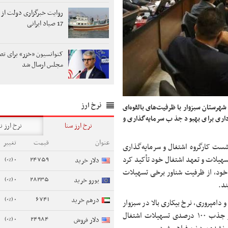
روایت خبرگزاری دولت از 
17 صیاد ایرانی
کنوانسیون «خزر» برای تص
مجلس ارسال شد
نرخ ارز
شهرستان سبزوار با ظرفیت‌های بالقوه‌ای
اری برای بهبود جذب سرمایه‌گذاری و
نرخ ارز سنا
نرخ ارز ن
عنوان
قیمت
تغییر
نج شنبه ۸ آبان در نشست کارگروه اشتغال و سرمایه‌گذاری
0 (0%)
24759
سهیلات و تعهد اشتغال خود تأکید کرد
دلار خرید
 خود، از ظرفیت شناور برخی تسهیلات
0 (0%)
28235
یورو خرید
ند.
0 (0%)
6741
درهم خرید
دامپروری، نرخ بیکاری بالا در سبزوار
زیبنده نیست، افزود: انتظار می‌رود با همت و مدیریت لازم، علاوه بر جذب ۱۰۰ درصدی تسهیلات اشتغال
0 (0%)
24984
دلار فروش