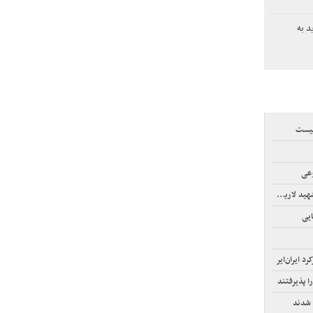
د به
نیست
وعی
لاریجانی
ایی
ا پذیرفتند
 شدند