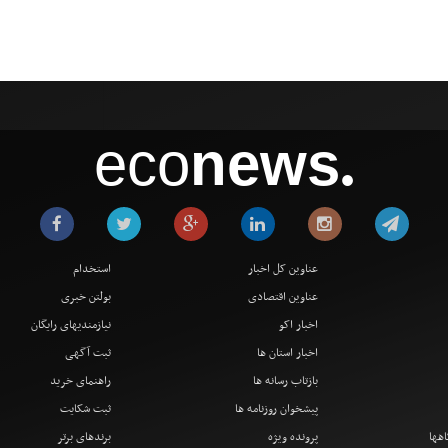
eco
news
●
عناوین کل اخبار
استخدام
عناوین اقتصادی
بولتن خبری
اخبار اکو
نیازمندیهای رایگان
اخبار استان ها
ثبت آگهی
بازتاب رسانه ها
راهنمای خرید
پیشخوان روزنامه ها
ثبت شکایت
اهها
پرونده ویژه
برندهای برتر