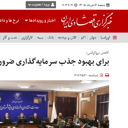
جمعه 16 مرداد 1405
8:47:22
ورود / عضویت
اخبار و رویدادها
نرخ ها
و داده
اوراسیا
جهان
اکو
کلان و بودجه
بانک
بیمه
کارگزاری
نفت و گاز
کاهش بروکراسی؛
برای بهبود جذب سرمایه‌گذاری ضرو
شناسه: 4172530