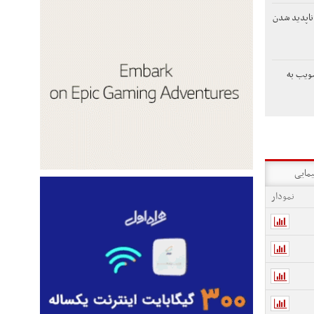
ناپدید شدن
ویب به
یمایی
نمودار