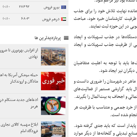
شده بود نیز فراهم شود.
0 (0%)
28492
یورو فروش
ی‌مانده نهایت تلاش خود را برای جذب
0 (0%)
6803
از ظرفیت کارشناسان خبره خود، مباحث
درهم فروش
خوبی در این حوزه ثبت نمایند.
 دستگاه‌ها در جذب تسهیلات و ایجاد
پربازدیدترین ها
شی از ظرفیت جذب تسهیلات و ایجاد
از افزایش بهره‌وری تا ضر
نهادی
ها باید با توجه به اهلیت متقاضیان
 دیگران نیز ایجاد شود.
حمله موشکی آمریکا به اهوا
ی ماهر در شهرستان را ضروری دانست و
شادگان و اروندکنار
ال باید گزارشی مستمر از فعالیت‌های
الی و اجحاف به بیت‌المال را بگیرند.
ادعاهای جدید سنتکام دربا
هرمز
ی از خرد جمعی و متناسب با ظرفیت هر
 انجام شده است.
ابلاغ سهمیه کالای تجاری 
 پایدار است که باید جدی گرفته شود.
فرودگاه امام
ع تبدیلی و گلخانه‌ها از دیگر موارد