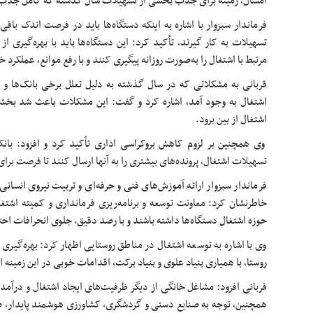
امسال، زمینه برای جذب بخشی از تسهیلات سال گذشته که کامل جذب ن
فرماندار سبزوار با اشاره به اینکه دستگاه‌ها باید در فرصت اندک باق
تسهیلات به کار گیرند، تأکید کرد: این دستگاه‌ها باید با بهره‌گیری 
مرتبط با اشتغال را به‌صورت روزانه پیگیری کنند و با رفع موانع، عملکرد 
قربانی به مشکلاتی که در سال گذشته به دلیل تعلل برخی بانک‌ها و
اشتغال به وجود آمد، اشاره کرد و گفت: این مشکلات باعث شد بخ
اشتغال از بین برود.
وی همچنین بر لزوم کاهش بروکراسی اداری تأکید کرد و افزود: بانک‌
تسهیلات اشتغال، پرونده‌های بیشتری را به آنها ارسال کنند تا فرصت برای
فرماندار سبزوار ارائه آموزش‌های فنی و حرفه‌ای و تربیت نیروی انسان
خاطرنشان کرد: معاونت توسعه و برنامه‌ریزی فرمانداری و کمیته اشتغ
حوزه اشتغال دستگاه‌ها داشته باشند و با رصد دقیق، جلوی انحرافات احتم
وی با اشاره به توسعه اشتغال در مناطق روستایی اظهار کرد: بهره‌گیر
روستا، با همیاری بنیاد علوی و بنیاد برکت، اقدامات خوبی در این زمینه
قربانی افزود: مشاغل خانگی از دیگر ظرفیت‌های ایجاد اشتغال و درآمد
همچنین، توجه به صنایع دستی و گردشگری، کشاورزی هوشمند پایدار، صنای