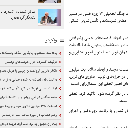
منافع اقتصادی کشورها بای
وی با اشاره به شعار سال «سرمایه‌گذاری برای تولید» تصریح کرد: هر چند جنگ تحمیلی ۱۲ روزه خللی در مسیر
یکدیگر گره بخورد
عطای تسهیلات و تأمین نیروی انسانی
ات و ایجاد فرصت‌های شغلی پذیرفتنی
وبگردی
د و دستگاه‌های متولی باید اطلاعات
مان‌طور که تاکنون امور عشایری و
پرداخت مستقیم، جایگزین حذف واسطه‌ها 
توقیف گسترده اموال شرکت‌های تراستی
ی هشت درصد و ایجاد سالانه یک میلیون
شکار دارایی ثروتمندان چینی با هوش مصن
ر حوزه‌های تولید، فناوری‌های نوین،
واکنش قوه قضائیه به شیوه ردیابی و ترور شهید 
ی اصلی تحقق این اشتغال‌زایی است
امنیت غذایی آمریکا در گرو تأمین کود شمی
ت در نظر گرفته شود، تأکید کرد: تحقق
سایه سنگین کم آبی «راین» بر اقتصاد آلمان
 است.
انباشت 170 میلیون دلاری سود و جریمه دیرکرد ایران‌ایر
 کنیم و با برنامه‌ریزی دقیق و اجرای
رهبر انقلاب در مورد تفاهم، نظر کارشناسی ر
بیماران مجبور به پرداخت آزاد هزینه درمان