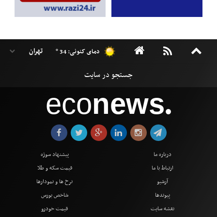
دمای کنونی: 34 °
eco
news
●
درباره ما
پیشنهاد سوژه
ارتباط با ما
قیمت سکه و طلا
آرشیو
نرخ ها و نمودارها
پیوندها
شاخص بورس
نقشه سایت
قیمت خودرو