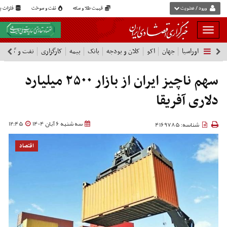
ورود / عضویت
قیمت طلا و سکه
نفت و سوخت
فلزات پا
بار
و
اوراسیا
جهان
اکو
کلان و بودجه
بانک
بیمه
کارگزاری
نفت و گاز
پ
بسته
نمودن
فهرست
سهم ناچیز ایران از بازار ۲۵۰۰ میلیارد
دلاری آفریقا
سه شنبه 6 آبان 1404
12:45
شناسه: 4169785
اقتصاد