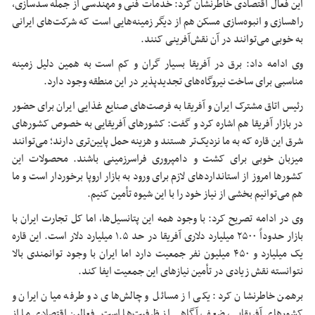
این فعال اقتصادی خاطرنشان کرد: خدمات فنی و مهندسی از جمله سدسازی،
راهسازی و انبوه‌سازی مسکن هم از دیگر زمینه‌هایی است که شرکت‌های ایرانی
به خوبی می‌توانند در آن نقش‌آفرینی کنند.
وی ادامه داد: برق در آفریقا بسیار گران و کم است به همین دلیل زمینه
مناسبی برای ساخت نیروگاه‌های تجدیدپذیر در این منطقه وجود دارد.
رئیس اتاق مشترک ایران و آفریقا به فرصت‌های صنایع غذایی ایران برای حضور
در بازار آفریقا هم اشاره کرد و گفت: کشورهای آفریقایی به خصوص کشورهای
شرق این قاره که به ما نزدیک‌تر هستند و هزینه حمل پایین‌تری دارند؛ می‌توانند
میزبان خوبی برای کشت و دامپروری فراسرزمینی باشند. محصولات این
کشورها امروز از استانداردهای لازم برای ورود به بازار اروپا برخوردار است و ما
هم می‌توانیم بخشی از نیاز خود را با این شیوه تأمین کنیم.
وی در ادامه تصریح کرد: با وجود همه این پتانسیل‌ها، اما کل تجارت ایران با
بازار حدوداً ۲۵۰۰ میلیارد دلاری آفریقا در حد ۱.۵ میلیارد دلار است. این قاره
یک میلیارد و ۴۵۰ میلیون نفر جمعیت دارد اما ایران با وجود توانمندی بالا
نتوانسته نقش زیادی در تأمین نیازهای این جمعیت ایفا کند.
برهمن خاطرنشان کرد: یکی از مسائل و چالش‌های دو طرفه میان ایران و
کشورهای آفریقایی، ضعف آگاهی از ظرفیت‌ها است. فعالین اقتصادی ما از