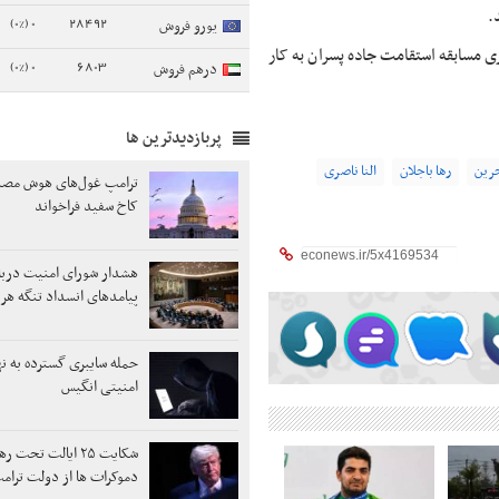
.
0 (0%)
28492
یورو فروش
ری مسابقه استقامت جاده پسران به کار
0 (0%)
6803
درهم فروش
پربازدیدترین ها
رین
رها باجلان
النا ناصری
ترامپ غول‌های هوش مصنو
کاخ سفید فراخواند
هشدار شورای امنیت دربا
پیامدهای انسداد تنگه هر
حمله سایبری گسترده به ن
امنیتی انگیس
شکایت ۲۵ ایالت تحت 
دموکرات ها از دولت ترام