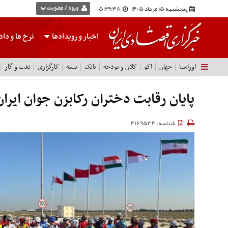
پنجشنبه 15 مرداد 1405
5:29:38
ورود / عضویت
اخبار و رویدادها
نرخ ها
و داده
اوراسیا
جهان
اکو
کلان و بودجه
بانک
بیمه
کارگزاری
نفت و گاز
پایان رقابت دختران رکابزن جوان ایرا
شناسه: 4169534