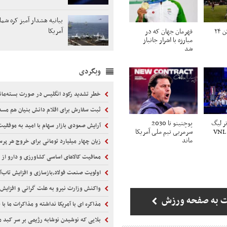
بیانیه هشدار آمیز کره شما
آمریکا
صاعقه جان بازیکن ۲۴
قهرمان جهان که در
مبارزه با اشرار جانباز
شد
وبگردی
خطر تشدید رکود انگلیس در صورت بسته‌ماندن ت
ثبت سفارش برای اقلام دانش بنیان هم مس
تر لیگ
پوچتینو تا 2030
آرایش صعودی بازار سهام با امید به موفقی
ملت‌های والیبال VNL
سرمربی تیم ملی آمریکا
ماند
زیان چهار میلیارد تومانی برای خروج هر پرس
معافیت کالاهای اساسی کشاورزی و دارو از پردا
اولویت صنعت فولاد،بازسازی و افزایش تاب‌
واکنش وزارت نیرو به علت گرانی و افزایش
ت به صفحه ورزش
مذاکره ای با آمریکا نداشته و مذاکرات ما با طرف 
بلایی که نوشیدن نوشابه رژیمی بر سر کبد م