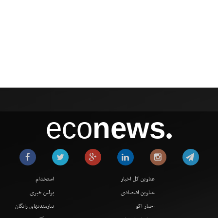
eco
news
●
عناوین کل اخبار
استخدام
عناوین اقتصادی
بولتن خبری
اخبار اکو
نیازمندیهای رایگان