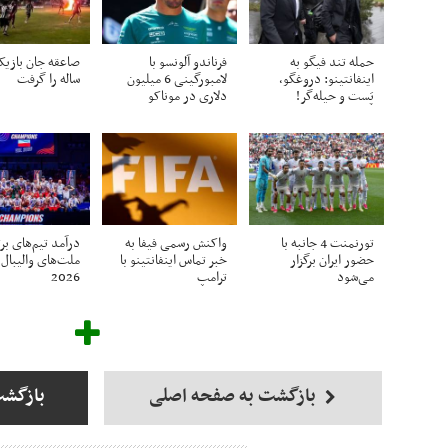
حمله تند فیگو به
فرناندو آلونسو با
اینفانتینو: دروغگو،
لامبورگینی 6 میلیون
ساله را گرفت
پَست‌ و حیله‌گر!
دلاری در موناکو
تورنمنت 4 جانبه با
واکنش رسمی فیفا به
درآمد تیم‌های بر
حضور ایران برگزار
خبر تماس اینفانتینو با
می‌شود
ترامپ
2026
بازگشت به صفحه اصلی
بازگش