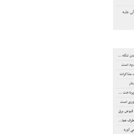
لی علیه
نگه هرمز
دود است
ت مذاکرات
تار
خت عوارض
آوری است
 قبوض برق
عمانی است
ی آورد