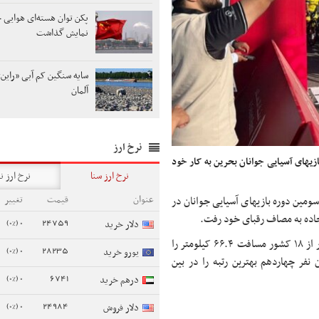
پکن توان هسته‌ای هوایی خ
نمایش گذاشت
سایه سنگین کم آبی «راین»
آلمان
نرخ ارز
زیهای آسیایی جوانان بحرین به کار خود
نرخ ارز سنا
نرخ ارز ن
عنوان
قیمت
تغییر
ومین دوره بازیهای آسیایی جوانان در
جاده به مصاف رقبای خود رفت.
0 (0%)
24759
دلار خرید
رکابزنان کشورمان در مسابقه استقامت جاده همراه با ۴۷ دوچرخه سوار از ۱۸ کشور مسافت ۶۶.۴ کیلومتر را
0 (0%)
28235
یورو خرید
 نفر چهاردهم بهترین رتبه را در بین
0 (0%)
6741
درهم خرید
0 (0%)
24984
دلار فروش