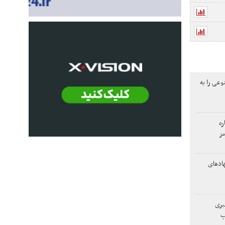
عی را به
ره
مز
هادهای
رهبری
پ