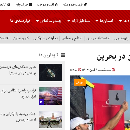
قیمت طلا و سکه
نفت و سوخت
فلزات پایه
کالاه
نیازمندی ها
 ها
استان‌ها
مناطق آزاد
چندرسانه‌ای
پتروشیمی
صنعت آب و برق
صنایع و معادن
تجارت و بازرگانی
کار و تعاون
اقتصاد
ن در بحرین
تازه ترین ها
عبور نفتکش‌های عربستان 
سه شنبه 6 آبان 1404
11:25
پرتنش دریای سرخ!
ورزش
ترامپ راهبرد نظامی برای 
ایران ندارد
جنگ روسیه با اوکراین و م
اقتصاد رفاقتی