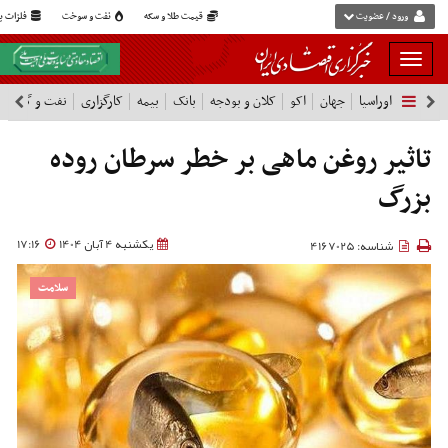
ورود / عضویت
قیمت طلا و سکه
نفت و سوخت
فلزات پا
بار
و
اوراسیا
جهان
اکو
کلان و بودجه
بانک
بیمه
کارگزاری
نفت و گاز
پ
بسته
نمودن
فهرست
تاثیر روغن ماهی بر خطر سرطان روده
بزرگ
یکشنبه 4 آبان 1404
17:16
شناسه: 4167025
سلامت