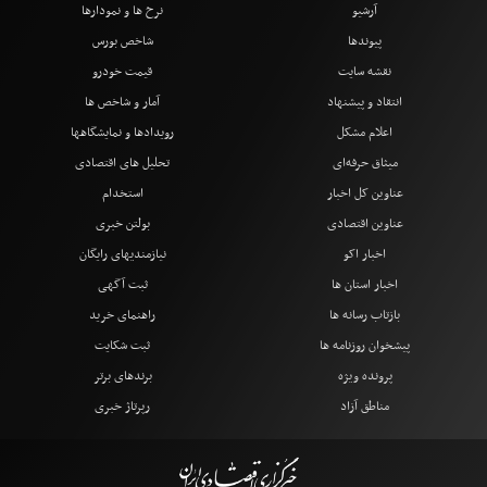
آرشیو
نرخ ها و نمودارها
پیوندها
شاخص بورس
نقشه سایت
قیمت خودرو
انتقاد و پیشنهاد
آمار و شاخص ها
اعلام مشکل
رویدادها و نمایشگاهها
میثاق حرفه‌ای
تحلیل های اقتصادی
عناوین کل اخبار
استخدام
عناوین اقتصادی
بولتن خبری
اخبار اکو
نیازمندیهای رایگان
اخبار استان ها
ثبت آگهی
بازتاب رسانه ها
راهنمای خرید
پیشخوان روزنامه ها
ثبت شکایت
پرونده ویژه
برندهای برتر
مناطق آزاد
رپرتاژ خبری