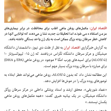
اقتصاد ایران:
مکمل‌های روغن ماهی اغلب برای محافظت در برابر بیماری‌های
مزمن استفاده می شوند اما تحقیقات جدید نشان می‌دهد که توانایی آنها در
کاهش خطر سرطان روده بزرگ ممکن است به یک ژن واحد بستگی داشته باشد.
به گزارش خبرگزاری
اقتصاد ایران
به نقل از هلث دی نیوز، دانشمندان دانشگاه
میشیگان و مرکز سرطان دانشگاه تگزاس دریافتند که ژن ۱۵- لیپوکسیژناز -۱
(ALOX۱۵) برای اسیدهای چرب امگا ۳ موجود در روغن ماهی (EPA و DHA)
برای مبارزه با سرطان روده بزرگ بسیار مهم است.
این مطالعه نشان داد که بدون ALOX۱۵، روغن ماهی می‌تواند خطر ابتلاء به
تومورهای روده بزرگ را در موش‌ها افزایش دهد.
«عماد شوریقی»، محقق ارشد و استاد پزشکی داخلی در مرکز سرطان روگل
دانشگاه میشیگان، در یک بیانیه خبری گفت: «همه مکمل‌های روغن ماهی
یکسان نیستند.»
همچنین مهم است که بپرسیم آیا فردی که این مکمل را مصرف می‌کند،