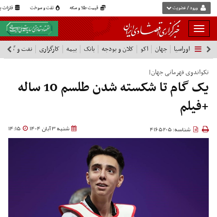
ورود / عضویت
قیمت طلا و سکه
نفت و سوخت
فلزات پا
بار
و
اوراسیا
جهان
اکو
کلان و بودجه
بانک
بیمه
کارگزاری
نفت و گاز
پ
بسته
نمودن
فهرست
تکواندوی قهرمانی جهان|
یک گام تا شکسته شدن طلسم 10 ساله
+فیلم
شنبه 3 آبان 1404
14:15
شناسه: 4165205