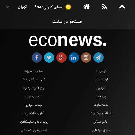
دمای کنونی: 34 °
eco
news
●
درباره ما
پیشنهاد سوژه
ارتباط با ما
قیمت سکه و طلا
آرشیو
نرخ ها و نمودارها
پیوندها
شاخص بورس
نقشه سایت
قیمت خودرو
انتقاد و پیشنهاد
آمار و شاخص ها
اعلام مشکل
رویدادها و نمایشگاهها
میثاق حرفه‌ای
تحلیل های اقتصادی