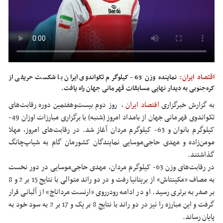
اقتصاد ایران:
نماینده وزن 63- کیلوگرم تکواندوی ایران با شکست حریفی از
کره‌جنوبی به دیدار نهایی مسابقات قهرمانی جهان راه یافت.
به گزارش خبرگزاری
اقتصاد ایران
،
روز دوم بیست‌وهفتمین دوره رقابت‌های
تکواندوی قهرمانی جهان از بامداد امروز (شنبه) با برگزاری مبارزات اوزان 49-
کیلوگرم بانوان و 63- کیلوگرم مردان آغاز شد. در رقابت‌های امروز، مهلا
مومن‌زاده و مهدی حاجی‌موسایی نمایندگان کشورمان گام به شیاپ‌چانگ
گذاشتند.
در رقابت‌های وزن 63- کیلوگرم مردان، مهدی حاجی‌موسایی در دور نخست
به مصاف «مکینتاش» از بریتانیا رفت و در دو راند متوالی با نتایج 15 بر 2 و 8
بر صفر به برتری رسید. او در ادامه رودرروی «ارنست مرداناج» از آلبانی قرار
گرفت و این مبارزه را نیز در دو راند با نتایج 8 بر یک و 17 بر 2 به سود خود به
پایان رساند.