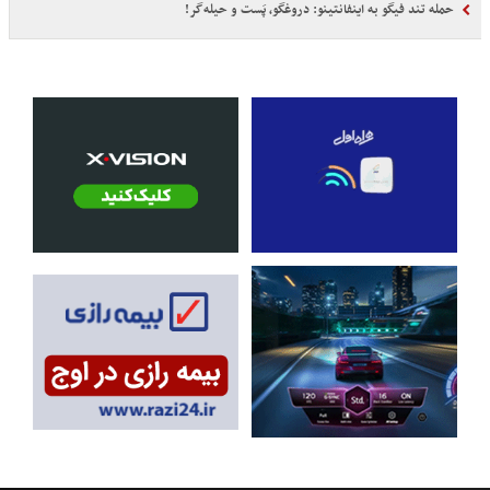
حمله تند فیگو به اینفانتینو: دروغگو، پَست‌ و حیله‌گر!