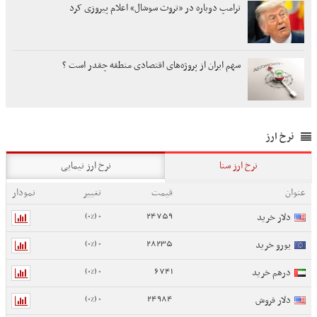
ترامپ دوباره در «تروث سوشال» اعلام پیروزی کرد
سهم ایران از پروژه‌های اقتصادی منطقه چقدر است ؟
نرخ ارز
نرخ ارز سنا
نرخ ارز نیمایی
عنوان
قیمت
تغییر
نمودار
0 (0%)
24759
دلار خرید
0 (0%)
28235
یورو خرید
0 (0%)
6741
درهم خرید
0 (0%)
24984
دلار فروش