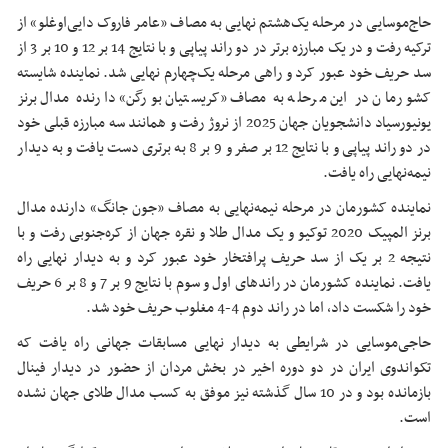
حاج‌موسایی در مرحله یک‌هشتم نهایی به مصاف «عامر فاروک دایی‌اوغلو» از
ترکیه رفت و در یک مبارزه برتر در دو راند پیاپی و با نتایج 14 بر 12 و 10 بر 3 از
سد حریف خود عبور کرد و راهی مرحله یک‌چهارم نهایی شد. نماینده شایسته
کشورمان در این مرحله به مصاف «کریستیان بورگن» دارنده مدال برنز
یونیورسیاد دانشجویان جهان 2025 از نروژ رفت و همانند سه مبارزه قبلی خود
در دو راند پیاپی و با نتایج 12 بر صفر و 9 بر 8 به برتری دست یافت و به دیدار
نیمه‌نهایی راه یافت.
نماینده کشورمان در مرحله نیمه‌نهایی به مصاف «جون جانگ» دارنده مدال
برنز المپیک 2020 توکیو و یک مدال طلا و نقره جهان از کره‌جنوبی رفت و با
نتیجه 2 بر یک از سد حریف پرافتخار خود عبور کرد و به دیدار نهایی راه
یافت. نماینده کشورمان در راندهای اول و سوم با نتایج 9 بر 7 و 8 بر 6 حریف
خود را شکست داد، اما در راند دوم 4-4 مغلوب حریف خود شد.
حاجی‌موسایی در شرایطی به دیدار نهایی مسابقات جهانی راه یافت که
تکواندوی ایران در دو دوره اخیر در بخش مردان از حضور در دیدار فینال
بازمانده بود و در 10 سال گذشته نیز موفق به کسب مدال طلای جهان نشده
است.