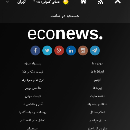
دمای کنونی: 34 °
eco
news
●
درباره ما
پیشنهاد سوژه
ارتباط با ما
قیمت سکه و طلا
آرشیو
نرخ ها و نمودارها
پیوندها
شاخص بورس
نقشه سایت
قیمت خودرو
انتقاد و پیشنهاد
آمار و شاخص ها
اعلام مشکل
رویدادها و نمایشگاهها
میثاق حرفه‌ای
تحلیل های اقتصادی
عناوین کل اخبار
استخدام