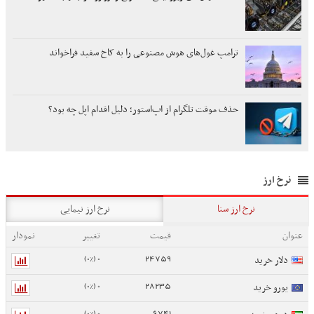
ترامپ غول‌های هوش مصنوعی را به کاخ سفید فراخواند
حذف موقت تلگرام از اپ‌استور؛ دلیل اقدام اپل چه بود؟
نرخ ارز
نرخ ارز سنا
نرخ ارز نیمایی
عنوان
قیمت
تغییر
نمودار
0 (0%)
24759
دلار خرید
0 (0%)
28235
یورو خرید
0 (0%)
6741