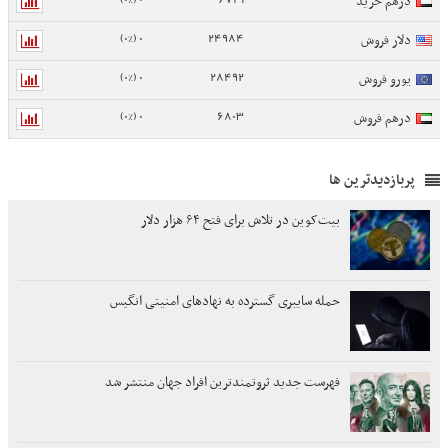
درهم خرید
0 (0%)
24984
دلار فروش
0 (0%)
28492
یورو فروش
0 (0%)
6803
درهم فروش
پربازدیدترین ها
بیت‌کوین در تلاش برای فتح ۶۴ هزار دلار
حمله سایبری گسترده به نهادهای امنیتی انگیس
فهرست جدید ثروتمندترین افراد جهان منتشر شد