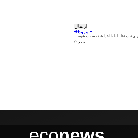
eco
news