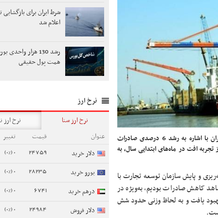
شرط ایران برای بازگشایی ت
اعلام شد
همت پول حقیقی
نرخ ارز
نرخ ارز سنا
نرخ ارز ن
عنوان
قیمت
تغییر
مدیرکل دفتر برنامه‌ریزی و پایش سازمان توسعه تجارت ایران با اشاره به رشد 6 درصدی صادرات
ربه افت در ماه‌های ابتدایی سال، به
0 (0%)
24759
دلار خرید
0 (0%)
28235
یورو خرید
ریزی و پایش سازمان توسعه تجارت با
هد کاهش صادرات بودیم، به‌ویژه در
0 (0%)
6741
درهم خرید
بهبود یافت و به لحاظ وزنی حدود شش
0 (0%)
24984
دلار فروش
ست.