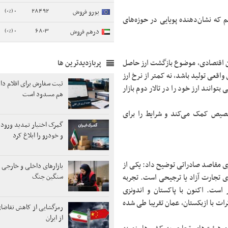
0 (0%)
28492
یورو فروش
ه نشان‌دهنده پویایی در حوزه‌های
0 (0%)
6803
درهم فروش
ان اقتصادی، موضوع بازگشت ارز حاصل
پربازدیدترین ها
اقعی تولید باشد، نه کمتر از نرخ ارز
ثبت سفارش برای اقلام دا
توانند ارز خود را در تالار دوم بازار
هم مسدود است
تخصیص کمک می‌کند و شرایط را برای
گمرک اختیار تمدید ورود 
و خودرو را ابلاغ کرد
زی مقاصد صادراتی توضیح داد: یکی از
بازارهای داخلی و خارجی 
ی تجارت آزاد یا ترجیحی است. تجربه
سنگین جنگ
 است. اکنون با پاکستان و اندونزی
رات با ازبکستان، عمان تقریبا طی شده
رمزگشایی از کاهش تقاضا
از ایران