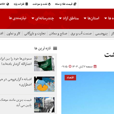
قیمت طلا و سکه
نفت و سوخت
فلزات پایه
کالاه
نیازمندی ها
 ها
استان‌ها
مناطق آزاد
چندرسانه‌ای
ز
پتروشیمی
صنعت آب و برق
صنایع و معادن
تجارت و بازرگانی
کار و تعاون
اقت
تازه ترین ها
گشت
سعودی‌ها خود را بین ایرانی
انصارالله گرفتار یافته‌اند!
جمعه 2 آبان 1404
09:15
اقتصاد
افسانه «گران‌فروشی در شر
اضطراری»
قیمت بنزین مانند موشک بال
پایین می آید