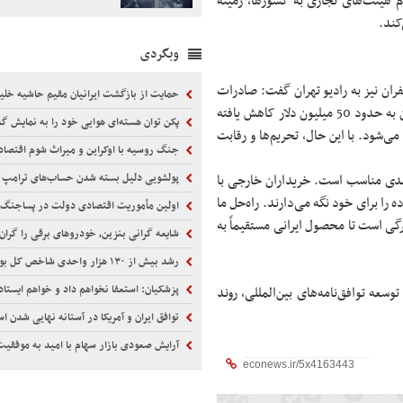
ام هیئت‌های تجاری به کشورها، زمینه
کند.
وبگردی
ان نیز به رادیو تهران گفت: صادرات
حمایت از بازگشت ایرانیان مقیم حاشیه خلی
فرش در سال‌های گذشته به بیش از یک میلیارد دلار می‌رسید، اما اکنون به حدود 50 میلیون دلار کاهش یافته
پکن توان هسته‌ای هوایی خود را به نمایش 
شود. با این حال، تحریم‌ها و رقابت
جنگ روسیه با اوکراین و میراث شوم اقتصاد
‌بندی مناسب است. خریداران خارجی با
پولشویی دلیل بسته شدن حساب‌های ترامپ
 را برای خود نگه می‌دارند. راه‌حل ما
اولین مأموریت اقتصادی دولت در پساجنگ 
گی است تا محصول ایرانی مستقیماً به
شایعه گرانی بنزین، خودروهای برقی را گران 
رشد بیش از ۱۳۰ هزار واحدی شاخص کل بورس
پزشکیان: استعفا نخواهم داد و خواهم ایستاد
سعه توافق‌نامه‌های بین‌المللی، روند
توافق ایران و آمریکا در آستانه نهایی شدن 
آرایش صعودی بازار سهام با امید به موفقی