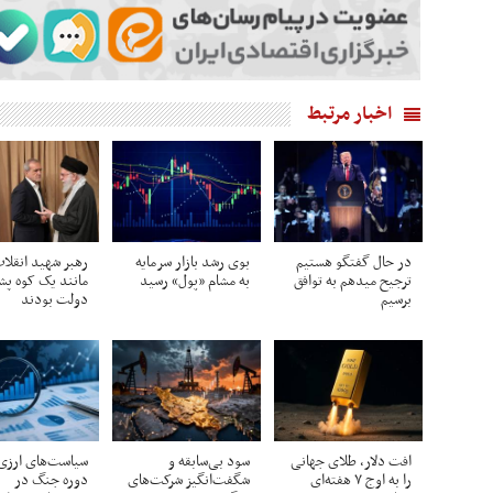
اخبار مرتبط
در حال گفتگو هستیم
بوی رشد بازار سرمایه
رهبر شهید انقلا
ترجیح میدهم به توافق
به مشام «پول» رسید
مانند یک کوه پش
برسیم
دولت بودند
افت دلار، طلای جهانی
سود بی‌سابقه و
سیاست‌های ارزی
را به اوج ۷ هفته‌ای
شگفت‌انگیز شرکت‌های
دوره جنگ در