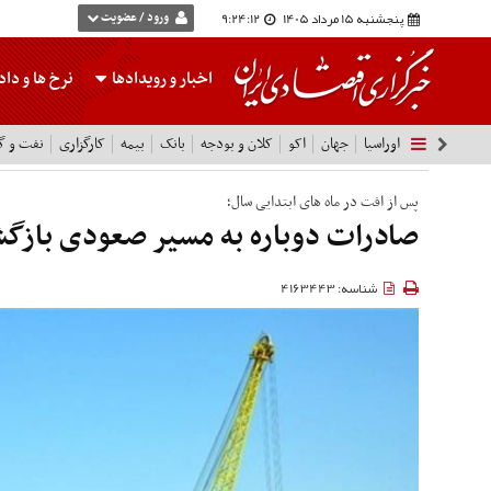
پنجشنبه 15 مرداد 1405
9:24:12
ورود / عضویت
اخبار و رویدادها
نرخ ها
و داده
اوراسیا
جهان
اکو
کلان و بودجه
بانک
بیمه
کارگزاری
نفت و گا
پس از افت در ماه های ابتدایی سال؛
صادرات دوباره به مسیر صعودی باز
شناسه: 4163443