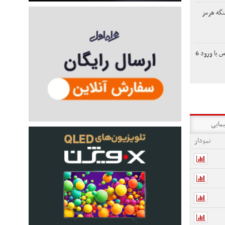
نگه هرمز
رشد 130 هزار واحدی بورس با ورود 6
یمایی
نمودار