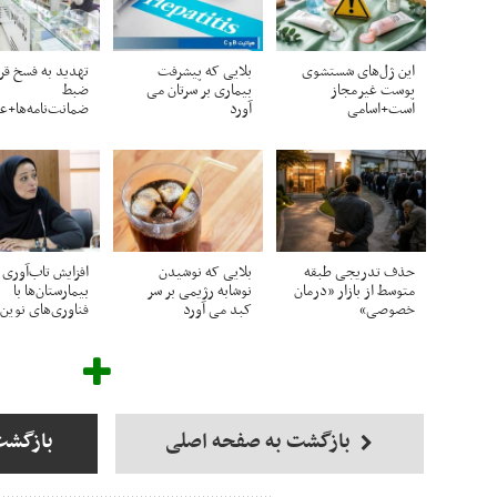
این ژل‌های شستشوی
بلایی که پیشرفت
تهدید به فسخ قرا
پوست غیرمجاز
بیماری بر سرتان می
ضبط
است+اسامی
آورد
ضمانت‌نامه‌ها+
حذف تدریجی طبقه
بلایی که نوشیدن
افزایش تاب‌آوری
متوسط از بازار «درمان
نوشابه رژیمی بر سر
بیمارستان‌ها با
خصوصی»
کبد می آورد
فناوری‌های نوین
بازگشت به صفحه اصلی
بازگشت