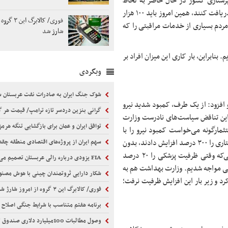
 پرستاری کشور در حال حاضر به لحاظ
کمیت نیرو دچار مشکل است و اگر مردم بخواهند حداقل مراقبت‌ها را دریافت کنند، همین امروز باید ۱۰۰ هزار
فوری/ کالابرگ 
 استخدام این ۱۰۰ هزار نفر، باز هم مردم بسیاری از خدمات مراقبتی را که
شارژ شد
یم
. بنابراین، بار کاری این میزان افراد بر
وبگردی
شوک جنگ ایران به صادرات نفت عربستان 
و افزود: از یک طرف، کمبود شدید نیرو
گرانی بنزین دردسر تازه ترامپ/ قیمت هر گالن به ۴ د
ل این تناقض سیاست‌های نادرست وزارت
توافق ایران و عمان برای بازگشایی تنگه هرمز
رگونه می‌خواست کمبود نیرو را با
افزایش دانشکده‌های پرستاری جبران کند. ظرفیت پذیرش دانشجوی پرستاری را ۳۰۰ درصد افزایش دادند، بدون
سهم ایران از پروژه‌های اقتصادی منطقه چق
اینکه فکر کنند آیا امکان استخدام این نیروها وجود دارد یا نه؛ در حالی‌که وقتی ظرفیت پزشکی را ۲۰ درصد
FIA یزودی درباره رالی عربستان تصمیم می‌گیرد
شکی مواجه شدیم. وزارت بهداشت هم به
شکار دارایی ثروتمندان چینی با هوش مصن
د و زیر بار این افزایش ظرفیت نرفت؛
فوری/ کالابرگ این ۳ گروه از امروز شارژ شد
برنامه هفتم متناسب با شرایط جنگی اصلاح 
وصول مطالبات 100میلیارد دلاری صندوق توسعه ازدولت