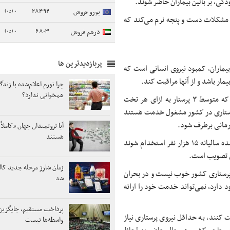
گی، بر بالین بیماران حاضر شوند.
0 (0%)
28492
یورو فروش
 از مشکلات دست و پنجه نرم می‌کند که
0 (0%)
6803
درهم فروش
پربازدیدترین ها
بیماران، کمبود نیروی انسانی است که
مار باشد و از آنها مراقبت کند.
چرا تورم اعلام‌شده با زندگ
همخوانی ندارد؟
قاسم ابوطالبی رئیس شورای عالی نظام پرستاری، با عنوان این مطلب که متوسط ۳ پرستار به ازای هر تخت
است، گفت: در حال حاضر ۱۶۵ هزار نیروی پرستاری در کشور مشغول خدمت هستند
درمانی برطرف شود.
آیا ثروتمندان جهان «کاملا
هستند
وی افزود: در حال حاضر استاندارد پرستاری برای نیروها تدوین و مقرر شده سالیانه ۱۵ هزار نفر استخدام شوند
ی تصویب است.
زمان شارژ مرحله جدید کالا
 پرستاری کشور خوب نیست و در بحران
شد
ود دارد، نمی‌تواند خدمت خود را ارائه
پرداخت مستقیم، جایگزی
 کنند، به حداقل نیروی پرستاری نیاز
واسطه‌ها نیست