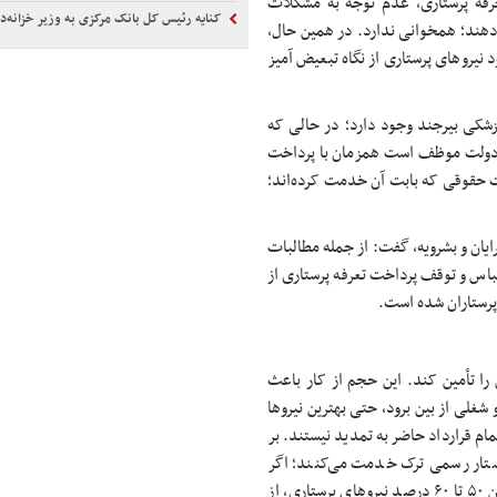
رفه پرستاری، عدم توجه به مشکلات
کنایه رئیس کل بانک مرکزی به وزیر خزانه‌دا
‌دهند؛ همخوانی ندارد. در همین حال،
نیروهای پرستاری از نگاه تبعیض آمیز
علوم پزشکی بیرجند وجود دارد؛ در حالی که
 دولت موظف است همزمان با پرداخت
افت حقوقی که بابت آن خدمت کرده‌اند؛
ایان و
بشرویه
، گفت: از جمله مطالبات
باس و توقف پرداخت تعرفه پرستاری از
 پرستاران شده است.
 را تأمین کند. این حجم از کار باعث
غلی از بین برود، حتی بهترین نیروها
مام قرارداد حاضر به تمدید نیستند. بر
ستار رسمی ترک خدمت می‌کنند؛ اگر
نیروهای شرکتی را هم حساب کنیم، این تعداد به مراتب بالاتر است. بین ۵۰ تا ۶۰ درصد نیروهای پرستاری، از