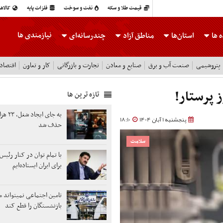
قیمت طلا و سکه
نفت و سوخت
فلزات پایه
کالاه
نیازمندی ها
 ها
استان‌ها
مناطق آزاد
چندرسانه‌ای
پتروشیمی
صنعت آب و برق
صنایع و معادن
تجارت و بازرگانی
کار و تعاون
اقتصاد
 پرستار!
تازه ترین ها
به جای ایج
پنجشنبه 1 آبان 1404
18:10
حذف شد
سلامت
با تمام توان در کنار رئی
برای ایران ایستاده‌ایم
تامین اجتماعی نمیتواند 
بازنشستگان را قطع کند