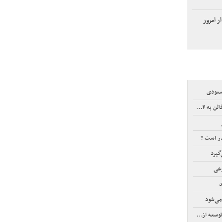
این ۳ گروه از امروز
سعودی
لار رسید
در است ؟
وعی
می‌شود