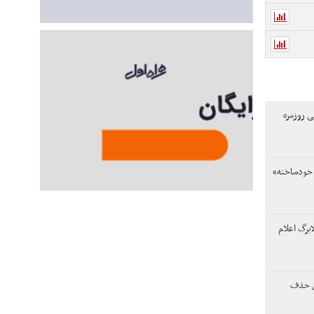
ی روزمره
ً خودساخته»
برگ اعلام
ن حذف