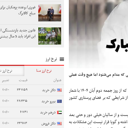
فوری/ وعده پزشکیان برای 
مبلغ کالابرگ
قانون جدید بازنشستگی اع
این افراد باید 5 سال بیشتر کار کنند
نرخ ارز
نرخ ارز سنا
نرخ ارز ن
ی که مدام می‌شنود اما هیچ وقت عملی
عنوان
قیمت
تغییر
0 (0%)
24759
دلار خرید
در آستانه ورود به هفته پرستار هستیم که از روز جمعه دوم آبان ۱۴۰۴ با شعار
از شرایطی که بر فضای پرستاری کشور
0 (0%)
28235
یورو خرید
0 (0%)
6741
درهم خرید
یست و از سالیان خیلی دور و حتی بعد
فه گذاری خدمات پرستاری در تیر ماه ۱۳۸۶؛ وجود داشته و گویا قرار نیست این مشکلات به
0 (0%)
24984
دلار فروش