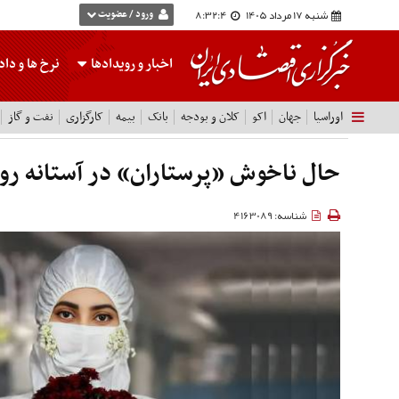
شنبه 17 مرداد 1405
8:32:5
ورود / عضویت
اخبار و رویدادها
نرخ ها
و داده
اوراسیا
جهان
اکو
کلان و بودجه
بانک
بیمه
کارگزاری
نفت و گاز
حال ناخوش «پرستاران» در آستانه روز
شناسه: 4163089