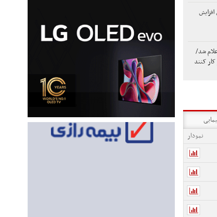
افزایش
لام شد/
یمایی
نمودار