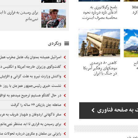
ا از «Muse
پاسخ رگولاتوری به
برای رسیدن به فراری تا اب
ادعای تازه درباره نحوه
محاسبه مصرف اینترنت
نمی‌مانم
وبگردی
اسرائیل همیشه بعنوان یک عامل مخرب عمل 
بع
کاهش ۸۰ درصدی
گفت‌وگوی وزیران خارجه آمریکا و انگلیس درباره ت
موشکهای رهگیر آمریکا
در جنگ با ایران
واکنش وزارت نیرو به علت گرانی و افزایش
نشست خبری رئیس‌جمهور همزمان با روز خب
در حال گفتگو هستیم ترجیح میدهم به تواف
صاعقه جان بازیکن ۲۴ ساله را گرفت
 به صفحه فناوری
سفر ناگهانی اردوغان و شهباز شریف به عرب
برای رسیدن به فراری تا ابد منتظر نمی‌مانم
رایزنی بن سلمان و مکرون درباره تحولات من