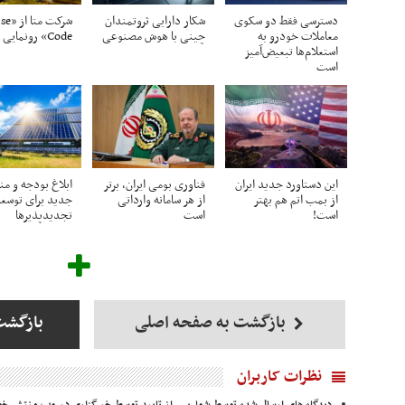
دسترسی فقط دو سکوی
شکار دارایی ثروتمندان
شرکت مت
معاملات خودرو به
چینی با هوش مصنوعی
Code» رونمایی کرد
استعلام‌ها تبعیض‌آمیز
است
این دستاورد جدید ایران
فناوری بومی ایران، برتر
ابلاغ بودجه و منا
از بمب اتم هم بهتر
از هر سامانه وارداتی
جدید برای توسعه
است!
است
تجدیدپذیرها
بازگشت به صفحه اصلی
بازگشت
نظرات کاربران