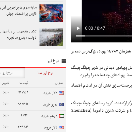
سایه شوم ماجراجویی آمریک
فارس بر اقتصاد جهان
تلاش هدفمند برای اعمال 
دولت «پدرو سانچز»
یک نمایش پهپادی دیدنی در شهر چونگ‌چینگ چین با پرواز همزمان ۱۱,۷۸۷ پهپاد، بزرگ‌ترین تصویر
نرخ ارز
یش پهپادی دیدنی در شهر چونگ‌چینگ
نرخ ارز سنا
نرخ ارز ن
عنوان
قیمت
تغییر
برجسته‌سازی نقش آن در ادغام اقتصاد
0 (0%)
24759
دلار خرید
زارکننده، گروه رسانه‌ای چونگ‌چینگ
0 (0%)
28235
یورو خرید
برادکستینگ (Chongqing Broadcasting Media Group Co., Ltd.) و شرکت شنژن دامودا (Shenzhen
0 (0%)
6741
درهم خرید
0 (0%)
24984
دلار فروش