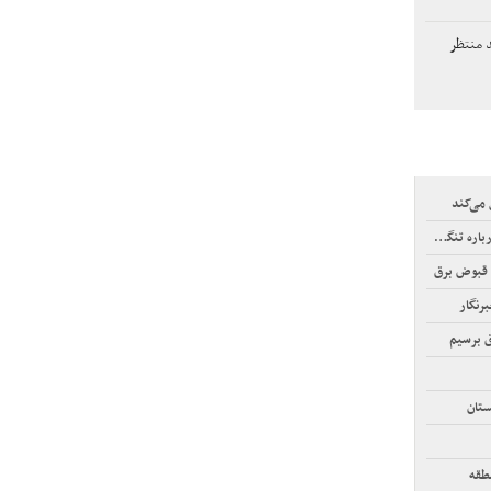
د منتظر
می‌کند
نگه هرمز
 قبوض برق
رنگار
ق برسیم
ستان
طقه