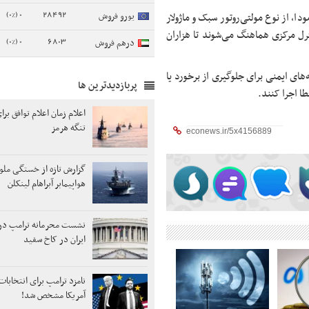
0 (0%)
28492
یورو فروش
، از نوع مولتی‌روتور سبک و ماژولار
ی دقیق و کنترل مرکزی هماهنگ می‌شوند تا هزاران
0 (0%)
6803
درهم فروش
ام حدود ۲۰ تا ۳۰ دقیقه‌ای، و سامانه‌های ایمنی برای جلوگیری از برخورد یا
پربازدیدترین ها
ا اجرا کنند.
اعلام زمان اعلام توافق برا
تنگه هرمز
گزارش تازه از خستگی ملوان
هواپیمابر آبراهام لینکلن
نشست محرمانه ترامپ در ر
ایران در کاخ سفید
آمریکا مشخص شد!