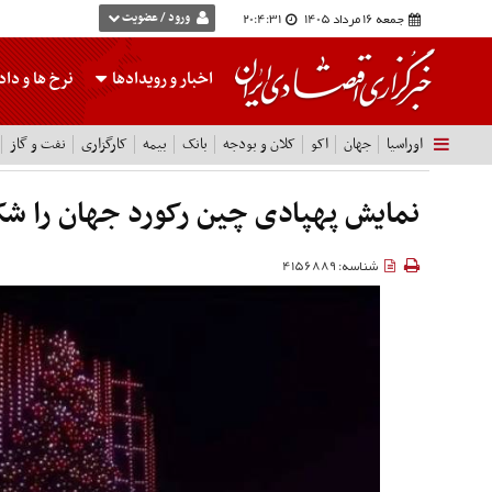
جمعه 16 مرداد 1405
20:4:31
ورود / عضویت
اخبار و رویدادها
نرخ ها
و داده
اوراسیا
جهان
اکو
کلان و بودجه
بانک
بیمه
کارگزاری
نفت و گاز
نمایش پهپادی چین رکورد جهان را 
شناسه: 4156889