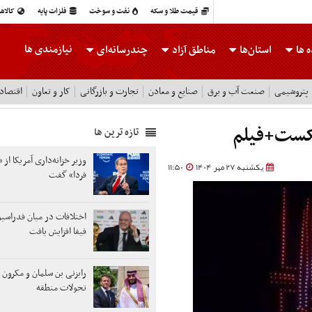
قیمت طلا و سکه
نفت و سوخت
فلزات پایه
کالاه
نیازمندی ها
 ها
استان‌ها
مناطق آزاد
چندرسانه‌ای
پتروشیمی
صنعت آب و برق
صنایع و معادن
تجارت و بازرگانی
کار و تعاون
اقتصاد
شکست+فیلم
تازه ترین ها
وزیر خزانه‌داری آمریکا از «
یکشنبه 27 مهر 1404
11:50
فردا» گفت
اختلافات در میان فدراسی
فیفا افزایش یافت
رایزنی بن سلمان و مکرون د
تحولات منطقه