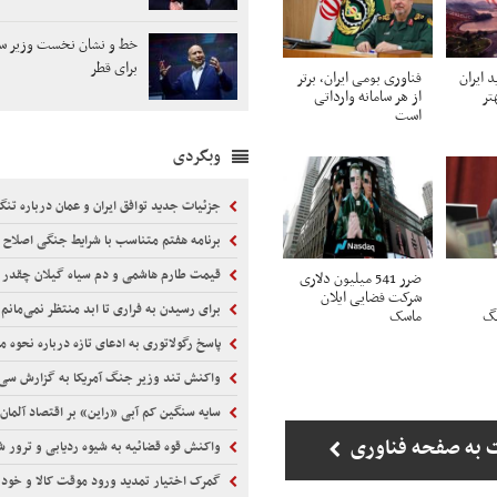
خط و نشان نخست وزیر ساب
برای قطر
 ایران
فناوری بومی ایران، برتر
تر
از هر سامانه وارداتی
است
وبگردی
جزئیات جدید توافق ایران و عمان درباره تنگ
برنامه هفتم متناسب با شرایط جنگی اصلاح 
قیمت طارم هاشمی و دم سیاه گیلان چقدر 
ضرر 541 میلیون دلاری
شرکت فضایی ایلان
برای رسیدن به فراری تا ابد منتظر نمی‌مانم
نگ
ماسک
پاسخ رگولاتوری به ادعای تازه درباره نحوه محاسبه مصر
واکنش تند وزیر جنگ آمریکا به گزارش سی‌ا
سایه سنگین کم آبی «راین» بر اقتصاد آلمان
 به صفحه فناوری
واکنش قوه قضائیه به شیوه ردیابی و ترور شهید 
گمرک اختیار تمدید ورود موقت کالا و خودرو را ا