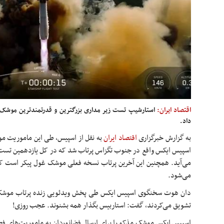
اقتصاد ایران:
استارشیپ تست زیر مداری بزرگترین و قدرتمندترین موشک س
داد.
به گزارش خبرگزاری
اقتصاد ایران
به نقل از اسپیس، طی این ماموریت مو
اسپیس ایکس واقع در جنوب تگزاس پرتاب شد که در کل یازدهمین تست 
می‌آید. همچنین این آخرین پرتاب نسخه فعلی موشک غول پیکر است که 
می‌شود.
دان هوت سخنگوی اسپیس ایکس طی پخش ویدئویی زنده پرتاب موشک و
تشویق می‌کردند، گفت: استاربیس بگذار همه بشنوند. عجب روزی!
اسپیس ایکس موشک مذکو را برای ارسال فضانوردان به ماموریت‌های فضا