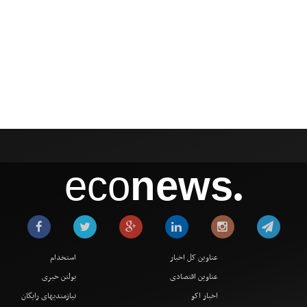
eco
news
●
عناوین کل اخبار
استخدام
عناوین اقتصادی
بولتن خبری
اخبار اکو
نیازمندیهای رایگان