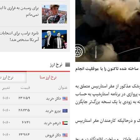
برای رسیدن به فراری تا اب
نمی‌مانم
آمریکا مشخص شد!
نرخ ارز
اخته شده تاکنون را با موفقیت انجام
نرخ ارز سنا
نرخ ارز ن
شک مذکور از مقر استاربیس متعلق به
عنوان
قیمت
تغییر
پروازی در برنامه استارشیپ به حساب
0 (0%)
24759
دلار خرید
به زودی با یک نسخه بزرگ‌تر جایگزن
0 (0%)
28235
یورو خرید
 درحالیکه کارمندان مقر استاربیس
0 (0%)
6741
درهم خرید
0 (0%)
24984
دلار فروش
یی طولانی و ساخت اقامتگاه در مریخ