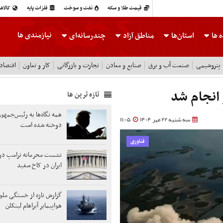
قیمت طلا و سکه
نفت و سوخت
فلزات پایه
کالاه
نیازمندی ها
 ها
استان‌ها
مناطق آزاد
چندرسانه‌ای
پتروشیمی
صنعت آب و برق
صنایع و معادن
تجارت و بازرگانی
کار و تعاون
اقتصاد
انجام شد
تازه ترین ها
همه نگاه‌ها به رئیس‌جمهو
سه شنبه 22 مهر 1404
11:05
دوخته شده است
فناوری
نشست محرمانه ترامپ در ر
ایران در کاخ سفید
گزارش تازه از خستگی ملوان
هواپیمابر آبراهام لینکلن