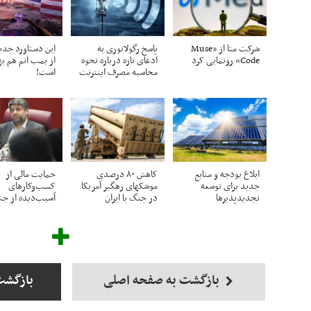
شرکت متا از «Muse
پاسخ رگولاتوری به
این دستاورد جدید
Code» رونمایی کرد
ادعای تازه درباره نحوه
از بمب اتم هم به
محاسبه مصرف اینترنت
است!
ابلاغ بودجه و منابع
کاهش ۸۰ درصدی
حمایت مالی از
جدید برای توسعه
موشکهای رهگیر آمریکا
کسب‌وکارهای
تجدیدپذیرها
در جنگ با ایران
آسیب‌دیده از ج
بازگشت به صفحه اصلی
بازگشت