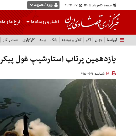
جمعه 16 مرداد 1405
4:34:27
ورود / عضویت
اخبار و رویدادها
نرخ ها
و داده
اوراسیا
جهان
اکو
کلان و بودجه
بانک
بیمه
کارگزاری
نفت و گاز
یازدهمین پرتاب استارشیپ غول پیکر 
شناسه: 4150069