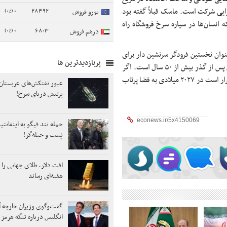
0 (0%)
28492
ایی شرکت است. ماسک قبلاً گفته بود
یورو فروش
ی کمک به آن است که انسان‌ها در سیاره سرخ فروشگاه راه
0 (0%)
6803
درهم فروش
نوان نخستین فرودگر سرنشین دار برای
پربازدیدترین ها
برنامه آرتمیس انتخاب کرده که هدف آن ارسال فضانوردان به قمر زمین پس از گذر بیش از ۵۰ سال است. اگر
همه چیز طبق برنامه پیش برود، استارشیپ طی ماموریت آرتمیس ۳ که قرار است در ۲۰۲۷ میلادی به فضا پرتاب
عبور نفتکش‌های عربستان 
پرتنش دریای سرخ!
حمله تند فیگو به اینفانتی
پَست‌ و حیله‌گر!
هفته‌ای رساند
گفت‌وگوی وزیران خارجه آم
انگلیس درباره تنگه هرمز