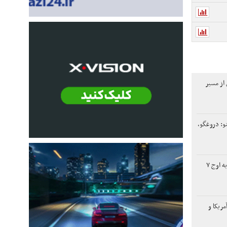
از مسیر
نو: دروغگو،
افت دلار، طلای جهانی را به اوج ۷
ریکا و