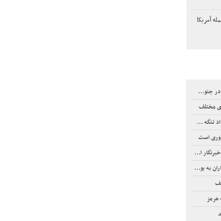
له آمریکا
وب کشور
ی مختلف
گه هرمز
آوری است
ر الجزیره
 به بورس
لف
 هرمز