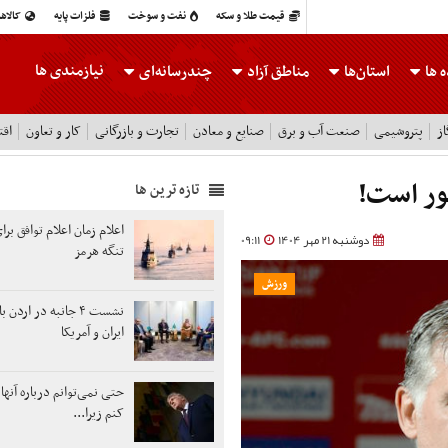
قیمت طلا و سکه
نفت و سوخت
فلزات پایه
کالاه
نیازمندی ها
 ها
استان‌ها
مناطق آزاد
چندرسانه‌ای
ز
پتروشیمی
صنعت آب و برق
صنایع و معادن
تجارت و بازرگانی
کار و تعاون
اقت
ور است!
تازه ترین ها
اعلام زمان اعلام توافق برا
دوشنبه 21 مهر 1404
09:11
تنگه هرمز
ورزش
نشست ۴ جانبه در ارد
ایران و آمریکا
حتی نمی‌توانم درباره آن
کنم زیرا...