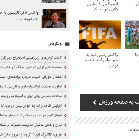
گو،
لامبورگینی 6 میلیون
دلاری در موناکو
واکنش تاکر کارلسون به حم
به مدرسه میناب
وبگردی
نبه با
واکنش رسمی فیفا به
کشف تونل‌های زیرزمینی استخراج رمرزارز در جن
خبر تماس اینفانتینو با
ترامپ
سیاست‌های ارزی در دوره جنگ در کشورها
هشدار شورای امنیت درباره پیامدهای انسداد تن
اولویت صنعت فولاد،بازسازی و افزایش تاب‌
ساعات حساس برای ایران و آمریکا به روایت خبرنگا
ت به صفحه ورزش
افزایش تقاضا و تداوم خوش‌بینی سرمایه‌گذاران
اهمال‌کاری در صدور احکام‌ دانشجویان متخ
ایران و عمان بدنبال مدیریت مشترک بر تنگه
اهد شد.
فوری/ کالابرگ این ۳ گروه از امروز شارژ شد