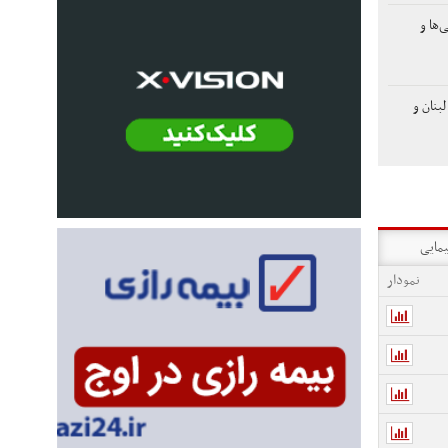
‌ها و
بنان و
یمایی
نمودار