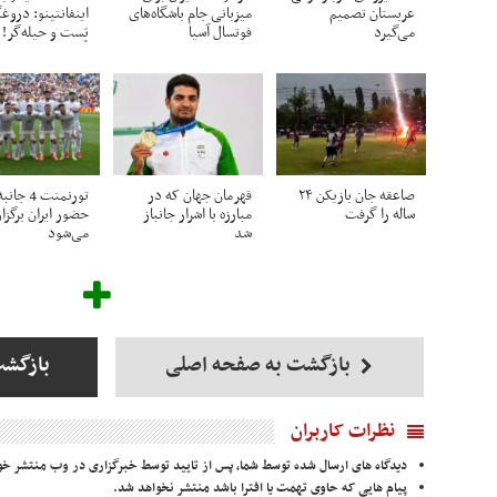
عربستان تصمیم
میزبانی جام باشگاه‌های
اینفانتینو: دروغ
می‌گیرد
فوتسال آسیا
پَست‌ و حیله‌گر!
صاعقه جان بازیکن ۲۴
قهرمان جهان که در
تورنمنت 4 جا
ساله را گرفت
مبارزه با اشرار جانباز
حضور ایران برگزار
شد
می‌شود
بازگشت به صفحه اصلی
بازگش
نظرات کاربران
دیدگاه های ارسال شده توسط شما، پس از تایید توسط خبرگزاری در وب منتشر خو
پیام هایی که حاوی تهمت یا افترا باشد منتشر نخواهد شد.