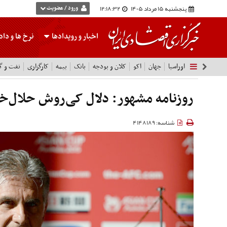
پنجشنبه 15 مرداد 1405
12:18:32
ورود / عضویت
اخبار و رویدادها
نرخ ها
و داده
اوراسیا
جهان
اکو
کلان و بودجه
بانک
بیمه
کارگزاری
نفت و گا
روزنامه مشهور: دلال کی‌روش حلال‌خ
شناسه: 4148189