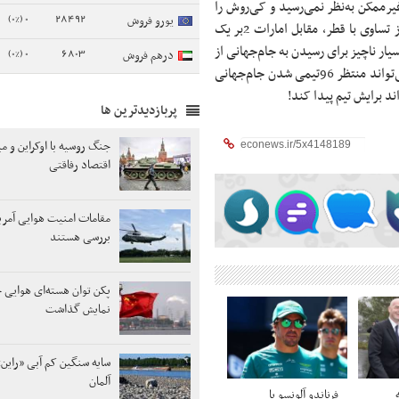
ان غیرممکن به‌نظر نمی‌رسید و کی‌روش را
0 (0%)
28492
یورو فروش
هم آوردند تا با فوتبال دفاعی‌اش به آنها کمک کند. کارلوس اما پس از تساوی با قطر، مقابل امارات 2بر یک
ر ناچیز برای رسیدن به جام‌جهانی از
0 (0%)
6803
درهم فروش
طریق پلی‌آف قاره‌ای داشته باشد. خب البته اشکالی ندارد. کی‌روش می‌تواند منتظر 96تیمی شدن جام‌جهانی
اند برایش تیم پیدا کند!
پربازدیدترین ها
جنگ روسیه با اوکراین و م
اقتصاد رفاقتی
مقامات امنیت هوایی آمری
بررسی هستند
پکن توان هسته‌ای هوایی خ
نمایش گذاشت
سایه سنگین کم آبی «راین»
آلمان
فرناندو آلونسو با