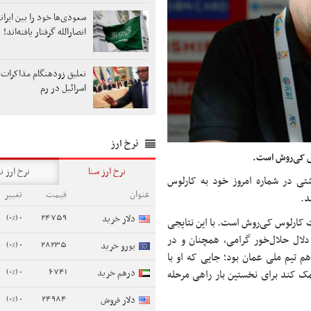
سعودی‌ها خود را بین ایرانی
انصارالله گرفتار یافته‌اند!
تعلیق زودهنگام مذاکرات ل
اسرائیل در رم
نرخ ارز
لوس کی‌روش است.
نرخ ارز سنا
نرخ ارز ن
اشتی در شماره امروز خود به کارلوس
عنوان
قیمت
تغییر
د.
0 (0%)
24759
دلار خرید
جنت کارلوس کی‌روش است. با این نتایجی
شسته می‌شد، اما دلال حلال‌خور گرامی، همچنان و در
0 (0%)
28235
یورو خرید
هم تیم ملی عمان بود؛ جایی که او با
0 (0%)
6741
درهم خرید
مک کند برای نخستین بار راهی مرحله
0 (0%)
24984
دلار فروش