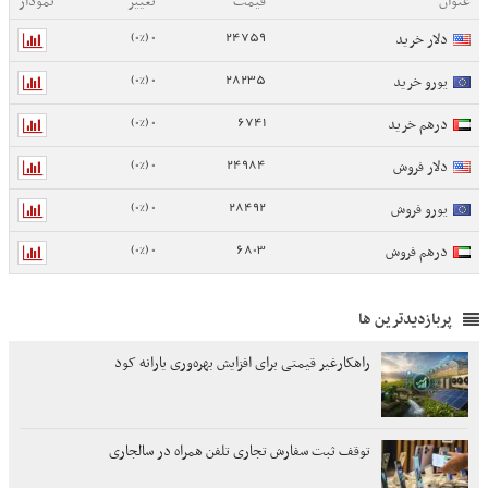
عنوان
قیمت
تغییر
نمودار
0 (0%)
24759
دلار خرید
0 (0%)
28235
یورو خرید
0 (0%)
6741
درهم خرید
0 (0%)
24984
دلار فروش
0 (0%)
28492
یورو فروش
0 (0%)
6803
درهم فروش
پربازدیدترین ها
راهکارغیر قیمتی برای افزایش بهره‌وری یارانه کود
توقف ثبت سفارش تجاری تلفن همراه در سالجاری