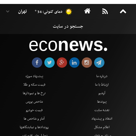
دمای کنونی: 34 °
eco
news
●
درباره ما
پیشنهاد سوژه
ارتباط با ما
قیمت سکه و طلا
آرشیو
نرخ ها و نمودارها
پیوندها
شاخص بورس
نقشه سایت
قیمت خودرو
انتقاد و پیشنهاد
آمار و شاخص ها
اعلام مشکل
رویدادها و نمایشگاهها
میثاق حرفه‌ای
تحلیل های اقتصادی