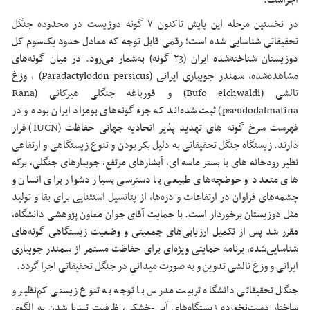
اجراست.
در نخستین مرحله این پایش تاکنون ۷ گونه دوزیست در محدوده جنگل
تحقیقاتی شناسایی شده است؛ رقمی قابل توجه که معادل حدود یک‌سوم کل
دوزیستان شناخته‌شده ایران (۲3 گونه) به‌شمار می‌رود. در میان گونه‌های
مشاهده‌شده، سمندر جویباری ایرانی (Paradactylodon persicus) ، وزغ
تالشی (Bufo eichwaldi) و قورباغه جنگلی هیرکانی (Rana
pseudodalmatina) ثبت شده‌اند که جزء گونه‌های بومزاد ایران بوده و در
فهرست سرخ گونه های تهدید پذیر اتحادیه جهانی حفاظت (IUCN) قرار
دارند. زیستگاه جنگل تحقیقاتی به دلیل بکر بودن و تنوع زیستگاهی و ارتفاعی
نظیر رودخانه های با بستر ماسه ای، آبشارهای مرتفع، جویبارهای جنگلی، برکه
های متعدد و حوضچه‌های طبیعی با دسترسی بسیار دشوار برای انسان و
چشمه‌های فراوان در ارتفاعات و دره‌ها، از پتانسیل استثنایی برای بقا و تولید
مثل دوزیستان برخوردار است. با حمایت آقای جوان معاون پژوهشی دانشگاه،
مقرر شد پس از تکمیل ارزیابی‌های جمعیتی و وضعیت زیستگاهی گونه‌های
شناسایی‌شده، برنامه حمایتی ویژه‌ای برای حفاظت مستمر از سمندر جویباری
ایرانی و وزغ تالشی تدوین و به ‌صورت میدانی در جنگل تحقیقاتی اجرا گردد.
جنگل تحقیقاتی دانشگاه تربیت مدرس با توجه به تنوع زیستی کم‌نظیر و
ساختار دست‌نخورده زیستگاه‌های آبی-خشکی، ظرفیت تبدیل‌شدن به الگوی