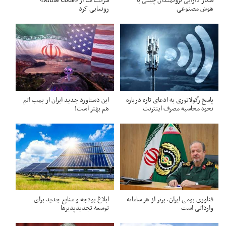
شکار دارایی ثروتمندان چینی با
شرکت متا از «Muse Code»
هوش مصنوعی
رونمایی کرد
پاسخ رگولاتوری به ادعای تازه درباره
این دستاورد جدید ایران از بمب اتم
نحوه محاسبه مصرف اینترنت
هم بهتر است!
فناوری بومی ایران، برتر از هر سامانه
ابلاغ بودجه و منابع جدید برای
وارداتی است
توسعه تجدیدپذیرها