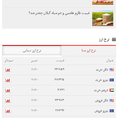
قیمت طارم هاشمی و دم سیاه گیلان چقدر شد؟
نرخ ارز
نرخ ارز سنا
نرخ ارز نیمایی
عنوان
قیمت
تغییر
نمودار
0 (0%)
24759
دلار خرید
0 (0%)
28235
یورو خرید
0 (0%)
6741
درهم خرید
0 (0%)
24984
دلار فروش
0 (0%)
28492
یورو فروش