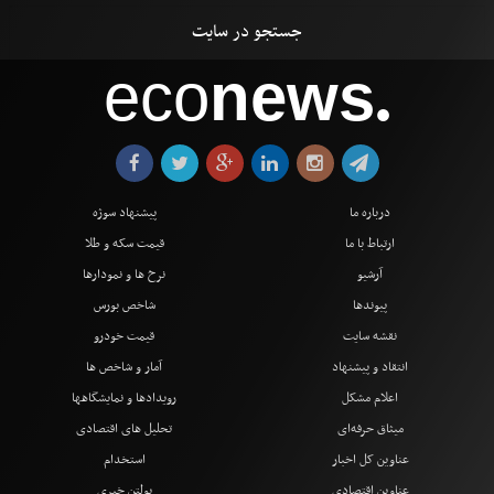
eco
news
●
درباره ما
پیشنهاد سوژه
ارتباط با ما
قیمت سکه و طلا
آرشیو
نرخ ها و نمودارها
پیوندها
شاخص بورس
نقشه سایت
قیمت خودرو
انتقاد و پیشنهاد
آمار و شاخص ها
اعلام مشکل
رویدادها و نمایشگاهها
میثاق حرفه‌ای
تحلیل های اقتصادی
عناوین کل اخبار
استخدام
عناوین اقتصادی
بولتن خبری