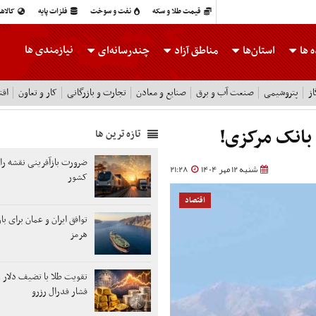
قیمت طلا و سکه
نفت و سوخت
فلزات پایه
کالاه
نیازمندی ها
 ها
استان‌ها
مناطق آزاد
چندرسانه‌ای
ز
پتروشیمی
صنعت آب و برق
صنایع و معادن
تجارت و بازرگانی
کار و تعاون
اقت
بانک مرکزی!
تازه ترین ها
ضرورت بازآفرینی نقشه ر
شنبه 12 مهر 1404
21:28
کشور
اقتصاد
توافق ایران و عمان برای ب
هرمز
تقویت طلا با تضیف دلار 
فشار فدرال رزرو