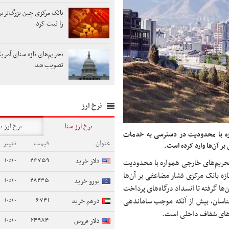
بانک مرکزی چین بزرگ‌ترین
زا ثبت کرد
تحریم‌های تازه سنای آمریکا
تصویب شد
نرخ ارز
نرخ ارز سنا
نرخ ارز ن
واره با محدودیت در دسترسی به خدمات
عنوان
قیمت
تغییر
ر آن‌ها وارد کرده است.
0 (0%)
24759
دلار خرید
 تحریم‌های خارجی همواره با محدودیت
ه بانک مرکزی فشار مضاعفی بر آن‌ها
0 (0%)
28235
یورو خرید
ها گرفته تا انسداد درگاه‌های پرداخت
0 (0%)
6741
رشناسان، بیش از آنکه موجب ساماندهی
درهم خرید
رهای شفاف داخلی است.
0 (0%)
24984
دلار فروش