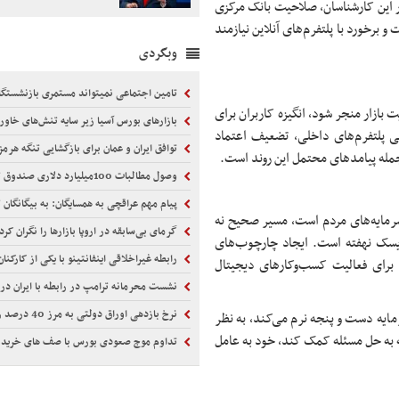
ور این کارشناسان، صلاحیت بانک مرکزی
برخورد با پلتفرم‌های آنلاین نیازمند
وبگردی
تامین اجتماعی نمیتواند مستمری بازنشستگان را 
بازار منجر شود، انگیزه کاربران برای
بازارهای بورس آسیا زیر سایه تنش‌های خاورمیانه قرم
پلتفرم‌های داخلی، تضعیف اعتماد
توافق ایران و عمان برای بازگشایی تنگه هرمز
جمله پیامدهای محتمل این روند است.
وصول مطالبات 100میلیارد دلاری صندوق توسعه ازدولت
پیام مهم عراقچی به همسایگان: به بیگانگان 
مایه‌های مردم است، مسیر صحیح نه
گرمای بی‌سابقه در اروپا بازارها را نگران کرد
ریسک نهفته است. ایجاد چارچوب‌های
رابطه غیراخلاقی اینفانتینو با یکی از کارکنان
 برای فعالیت کسب‌وکارهای دیجیتال
نشست محرمانه ترامپ در رابطه با ایران در
نرخ بازدهی اوراق دولتی به مرز 40 درصد رسید
مایه دست و پنجه نرم می‌کند، به نظر
ه به حل مسئله کمک کند، خود به عامل
تداوم موج صعودی بورس با صف های خرید 