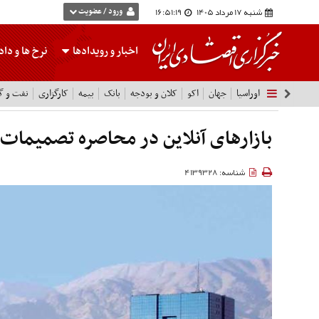
شنبه 17 مرداد 1405
16:51:20
ورود / عضویت
اخبار و رویدادها
نرخ ها
و داده
اوراسیا
جهان
اکو
کلان و بودجه
بانک
بیمه
کارگزاری
نفت و گا
بازارهای آنلاین در محاصره تصمیمات 
شناسه: 4139328