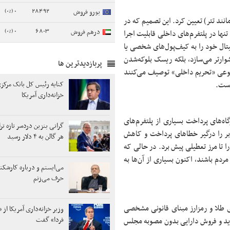
0 (0%)
28492
یورو فروش
نند تتر) تعیین کرد. این تصمیم که در
0 (0%)
6803
درهم فروش
ها در پلتفرم‌های داخلی قابلیت اجرا
تال خود را به کیف‌پول‌های شخصی یا
وارتر می‌سازد، بلکه ریسک بلوکه‌شدن
پربازدیدترین ها
ا نوعی «تحریم داخلی» توصیف می‌کنند
 است.
کنایه رئیس کل بانک مرکزی
خزانه‌داری آمریکا
اه‌های پرداخت بسیاری از پلتفرم‌های
گرانی بنزین دردسر تازه ت
اربر را درگیر خطاهای پرداخت و کاهش
هر گالن به ۴ دلار رسید
ا تا مرز تعطیلی پیش برد. در حالی که
مردم باشند، اکنون بسیاری از آن‌ها به
می‌ایستم و درباره کارشکنی
حرف می‌زنم
ی طلا و رمزارز مبنای قانونی مشخصی
وزیر خزانه‌داری آمریکا از «
فردا» گفت
رید و فروش دارایی بدون مصوبه مجلس