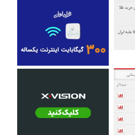
 خرید طلا
 علیه ایران
یمایی
نمودار