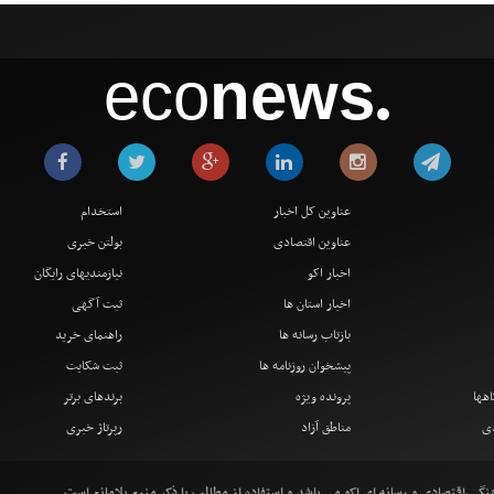
eco
news
●
عناوین کل اخبار
استخدام
عناوین اقتصادی
بولتن خبری
اخبار اکو
نیازمندیهای رایگان
اخبار استان ها
ثبت آگهی
بازتاب رسانه ها
راهنمای خرید
پیشخوان روزنامه ها
ثبت شکایت
اهها
پرونده ویژه
برندهای برتر
دی
مناطق آزاد
رپرتاژ خبری
ی،اقتصادی و رسانه ای اکو می باشد و استفاده از مطالب با ذکر منبع بلامانع است .