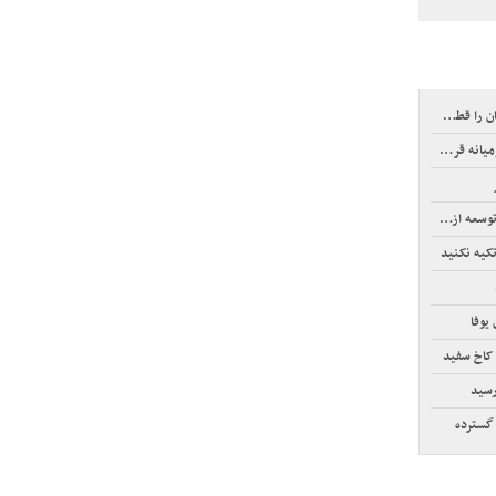
قطع کند
زپوش شدند
تکیه نکنید
 یوفا
 کاخ سفید
گسترده