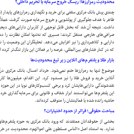
محدودیت رمزارزها؛ ریسک خروج سرمایه یا تحریم داخلی؟
چندی پیش بانک مرکزی سقفی برای خرید و نگهداری رمزارزهای پایدار (ما
ظاهر با هدف جلوگیری از پولشویی و خروج سرمایه صورت گرفت، عملاً تن
داشت. نتیجه آن شد که بخش قابل توجهی از کاربران دارایی‌های دیجی
صرافی‌های خارجی منتقل کردند؛ مسیری که نه‌تنها امکان نظارت را دش
دارایی و کلاهبرداری را نیز افزایش می‌دهد. تحلیلگران این وضعیت ر
که در کنار فشارهای بین‌المللی، عرصه را بر فعالان این بازار تنگ‌تر کرده
بازار طلا و پلتفرم‌های آنلاین زیر تیغ محدودیت‌ها
موضوع تنها به رمزارزها ختم نمی‌شود. خرداد امسال، بانک مرکزی درگ
آنلاین خرید و فروش طلا را نیز مسدود کرد. این اقدام، میلیون‌ها ک
نقدشوندگی دارایی‌هایشان کرد و برخی کسب‌وکارهای نوپا در این حوزه ر
این پلتفرم‌ها می‌توانستند ابزار شفاف و قانونی برای سرمایه‌گذاری خرد 
حاشیه رانده شده یا فعالیتشان را متوقف کرده‌اند.
مباحث حقوقی؛ فراتر از حدود اختیارات؟
بخشی از حقوقدانان معتقدند که ورود بانک مرکزی به حوزه پلتفرم‌ها
ندارد. به استناد اصل «الناس مسلطون علی اموالهم»، محدودیت در خ