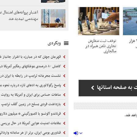
اعتبار پروانه‌های اشتغال ن
مهندسی تمدید شد
ظرفیت تولید ۲۰۰ هزار
توقف ثبت سفارش
وبگردی
تجاری تلفن همراه در
سالجاری
قهرمان جهان که در مبارزه با اشرار جانباز 
کاهش ۸۰ درصدی موشکهای رهگیر آمریکا در جنگ با ایران
نشست محرمانه ترامپ در رابطه با ایران در
پاسخ رگولاتوری به ادعای تازه درباره نحوه محاسبه مصر
 به صفحه استانها
ساعات حساس برای ایران و آمریکا به روایت خبرنگا
بازداشت فردی مسلح در زمین گلف ترامپ
فرناندو آلونسو با لامبورگینی 6 میلیون دلاری در موناکو
اهد شد.
مقامات امنیت هوایی آمریکا در حال بررسی
فناوری بومی ایران، برتر از هر سامانه واردا