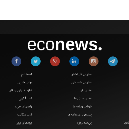
eco
news
●
عناوین کل اخبار
استخدام
عناوین اقتصادی
بولتن خبری
اخبار اکو
نیازمندیهای رایگان
اخبار استان ها
ثبت آگهی
بازتاب رسانه ها
راهنمای خرید
پیشخوان روزنامه ها
ثبت شکایت
اهها
پرونده ویژه
برندهای برتر