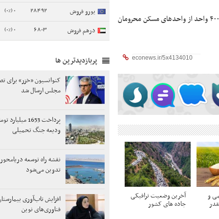
0 (0%)
28492
یورو فروش
معاون مسکن شهری بنیاد مسکن در پایان خاطرنشان کرد: تاکنون حدود ۴۰۰ واحد از واحدهای مسکن محرومان
0 (0%)
6803
درهم فروش
پربازدیدترین ها
کنوانسیون «خزر» برای تص
مجلس ارسال شد
پرداخت 1653 میلیارد 
ودیعه جنگ تحمیلی
نقشه راه توسعه دریامحور 
تدوین می‌شود
ی و
آخرین وضعیت ترافیکی
افزایش تاب‌آوری بیمارستان‌
قدر
جاده های کشور
فناوری‌های نوین