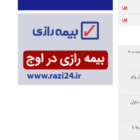
ویب به
تومان وام
مکران
ها با