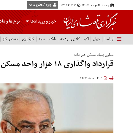
جمعه 16 مرداد 1405
23:43:48
ورود / عضویت
اخبار و رویدادها
نرخ ها
و داده
اوراسیا
جهان
اکو
کلان و بودجه
بانک
بیمه
کارگزاری
نفت و گاز
معاون بنیاد مسکن خبر داد؛
قرارداد واگذاری ۱۸ هزار واحد مسکن محرومان
شناسه: 4134010