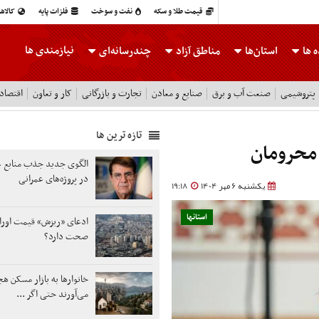
قیمت طلا و سکه
نفت و سوخت
فلزات پایه
کالاه
نیازمندی ها
 ها
استان‌ها
مناطق آزاد
چندرسانه‌ای
پتروشیمی
صنعت آب و برق
صنایع و معادن
تجارت و بازرگانی
کار و تعاون
اقتصاد
تازه ترین ها
الگوی جدید جذب منابع غ
در پروژه‌های عمرانی
یکشنبه 6 مهر 1404
19:18
استانها
ادعای «ریزش» قیمت اور
صحت دارد؟
خانوارها به بازار مسکن ه
می‌آورند حتی اگر ...