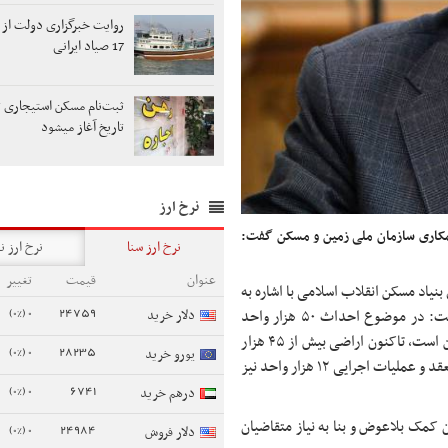
روایت خبرگزاری دولت از 
17 صیاد ایرانی
ثبت‌نام مسکن استیجاری ته
تاریخ آغاز میشود
نرخ ارز
همکاری سازمان ملی زمین و مسکن گفت:
نرخ ارز سنا
نرخ ارز ن
عنوان
قیمت
تغییر
اد مسکن انقلاب اسلامی با اشاره به
0 (0%)
24759
دلار خرید
روند احداث مسکن محرومان با همکاری سازمان ملی زمین و مسکن گفت: در موضوع احداث ۵۰ هزار واحد
مسکن محرومان که موضوع تفاهم‌نامه بنیاد با سازمان ملی زمین و مسکن است، تاکنون اراضی بیش از ۴۵ هزار
0 (0%)
28235
یورو خرید
واحد از سوی سازمان ملی تأمین شده، قرارداد واگذاری ۱۸ هزار واحد منعقد و عملیات اجرایی ۱۲ هزار واحد نیز
0 (0%)
6741
درهم خرید
 بنیاد مسکن برای هر واحد ۱۵۰ میلیون تومان کمک بلاعوض و بنا به نیاز متقاضیان
0 (0%)
24984
دلار فروش