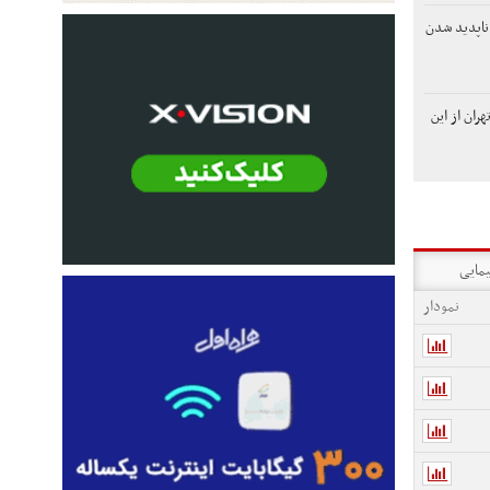
ناپدید شدن
ران از این
یمایی
نمودار