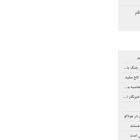
ظام
شد
 کاخ سفید
ف اینترنت
ر الجزیره
 هستند
تی است