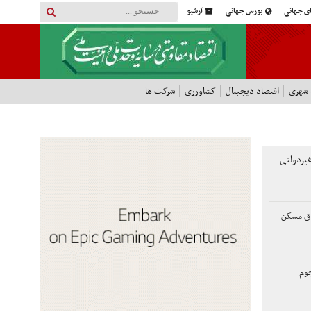
ای جهانی
بورس جهانی
آرشیو
 شهری
اقتصاد دیجیتال
کشاورزی
شرکت ها
یردولتی
اق مسکن
جوم