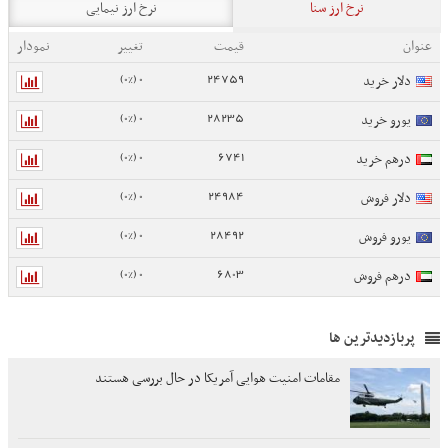
نرخ ارز سنا
نرخ ارز نیمایی
عنوان
قیمت
تغییر
نمودار
0 (0%)
24759
دلار خرید
0 (0%)
28235
یورو خرید
0 (0%)
6741
درهم خرید
0 (0%)
24984
دلار فروش
0 (0%)
28492
یورو فروش
0 (0%)
6803
درهم فروش
پربازدیدترین ها
مقامات امنیت هوایی آمریکا در حال بررسی هستند