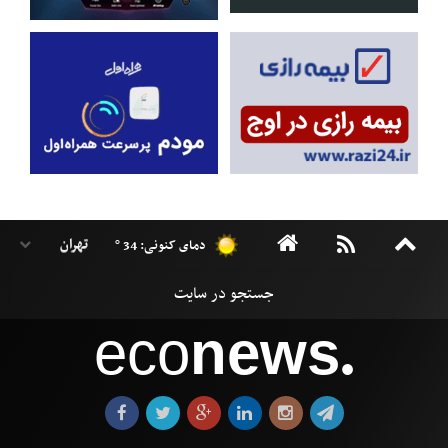
دمای کنونی: 34 °
eco
news
●