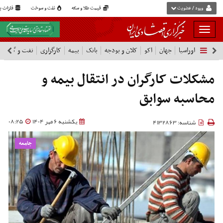
ورود / عضویت
قیمت طلا و سکه
نفت و سوخت
فلزات پا
بار
و
اوراسیا
جهان
اکو
کلان و بودجه
بانک
بیمه
کارگزاری
نفت و گاز
پ
بسته
نمودن
فهرست
مشکلات کارگران در انتقال بیمه و
محاسبه سوابق
یکشنبه 6 مهر 1404
08:25
شناسه: 4132863
جامعه