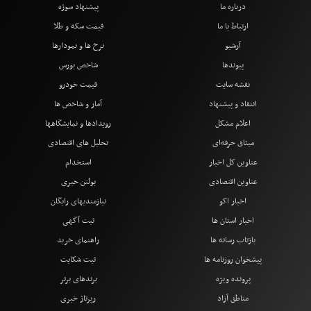
درباره ما
پیشنهاد سوژه
ارتباط با ما
قیمت سکه و طلا
آرشیو
نرخ ها و نمودارها
پیوندها
شاخص بورس
نقشه سایت
قیمت خودرو
انتقاد و پیشنهاد
آمار و شاخص ها
اعلام مشکل
رویدادها و نمایشگاهها
میثاق حرفه‌ای
تحلیل های اقتصادی
عناوین کل اخبار
استخدام
عناوین اقتصادی
بولتن خبری
اخبار اکو
نیازمندیهای رایگان
اخبار استان ها
ثبت آگهی
بازتاب رسانه ها
راهنمای خرید
پیشخوان روزنامه ها
ثبت شکایت
پرونده ویژه
برندهای برتر
مناطق آزاد
رپرتاژ خبری