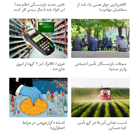
کلاهبرداری چهار همتی یک باند از
قانون جدید بازنشستگی اعلام شد/
متقاضیان مهاجرت!
این افراد باید 5 سال بیشتر کار کنند
معوقات بازنشستگان تأمین اجتماعی
فوری/ کالابرگ این ۳ گروه از امروز
واریز میشود
شارژ شد
امنیت غذایی آمریکا در گرو تأمین
افسانه «گران‌فروشی در شرایط
کود شمیایی
اضطراری»