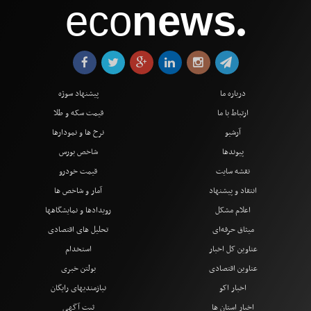
eco
news
●
درباره ما
پیشنهاد سوژه
ارتباط با ما
قیمت سکه و طلا
آرشیو
نرخ ها و نمودارها
پیوندها
شاخص بورس
نقشه سایت
قیمت خودرو
انتقاد و پیشنهاد
آمار و شاخص ها
اعلام مشکل
رویدادها و نمایشگاهها
میثاق حرفه‌ای
تحلیل های اقتصادی
عناوین کل اخبار
استخدام
عناوین اقتصادی
بولتن خبری
اخبار اکو
نیازمندیهای رایگان
اخبار استان ها
ثبت آگهی