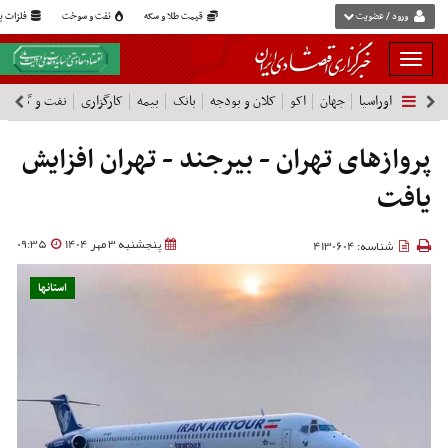
ورود / عضویت
قیمت طلا و سکه
نفت و سوخت
فلزات پا
بار
و
اوراسیا
جهان
اکو
کلان و بودجه
بانک
بیمه
کارگزاری
نفت و گاز
پ
بسته
نمودن
فهرست
پروازهای تهران - بیرجند - تهران افزایش
یافت
پنجشنبه 3 مهر 1404
09:35
شناسه: 4130604
استانها