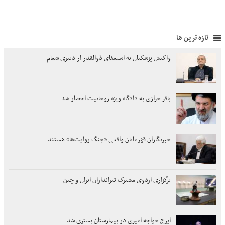
تازه ترین ها
واکنش پزشکیان به استعفای ذوالقدر از دبیری شعام
باقر خرازی به دادگاه ویژه روحانیت احضار شد
خبرنگاران قهرمانان واقعی «جنگ روایت‌ها» هستند
برگزاری اردوی مشترک تیراندازان ایران و چین
ایرج خواجه امیری در بیمارستان بستری شد