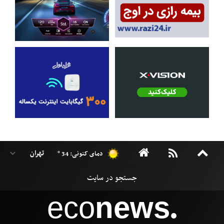
دمای کنونی: 34 °
eco
news
●