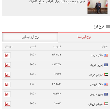
فوری/ وعده پزشکیان برای افزایش مبلغ کالابرگ
نرخ ارز
نرخ ارز سنا
نرخ ارز نیمایی
عنوان
قیمت
تغییر
نمودار
0 (0%)
24759
دلار خرید
0 (0%)
28235
یورو خرید
0 (0%)
6741
درهم خرید
0 (0%)
24984
دلار فروش
0 (0%)
28492
یورو فروش
0 (0%)
6803
درهم فروش