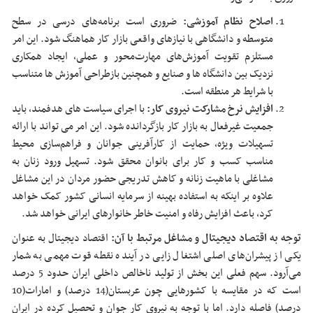
اصلاح نظام آموزشی:
ضروری است برنامه‌های درسی در سطح
متوسطه و دانشگاهی با نیازهای واقعی بازار کار هماهنگ شود. این امر
مستلزم تقویت آموزش‌های مهارت‌محور و عملی، ایجاد همکاری
نزدیک بین دانشگاه ها و صنایع و همچنین بازطراحی آموزش ها متناسب
با شرایط هر منطقه است.
افزایش نرخ مشارکت نیروی کار:
با اجرای سیاست های هدفمند، باید
جمعیت غیرفعال به بازار کار بازگردانده شود. این امر می تواند با ارائه
تسهیلات ویژه، حمایت از کارآفرینی جوانان و فراهم‌سازی محیط
مناسب کسب و کار برای بانوان محقق شود. تسهیل ورود زنان به
مشاغلی با ماهیت زنانه و کاهش تدریجی حضور مردان در این مشاغل
علاوه بر اینکه به استفاده بهینه از سرمایه انسانی کشور کمک خواهد
کرد، باعث افزایش رفاه و امنیت خاطر خانوارهای ایرانی خواهد شد.
توجه به اقتصاد دیجیتال و مشاغل مرتبط با آن:
اقتصاد دیجیتال به عنوان
یکی از پیشران‌های اصلی اشتغال زایی در آینده نقطه قوت مهمی به شمار
می‌آرود. سهم فعلی این بخش از تولید ناخالص داخلی ایران حدود 5 درصد
است که در مقایسه با کشورهایی چون عربستان(14 درصد) و امارات(10
درصد) فاصله دارد. اما با توجه به نیروی کار جوان و تحصیل کرده در ایران