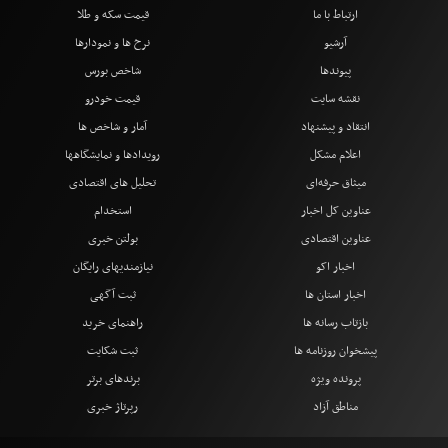
ارتباط با ما
قیمت سکه و طلا
آرشیو
نرخ ها و نمودارها
پیوندها
شاخص بورس
نقشه سایت
قیمت خودرو
انتقاد و پیشنهاد
آمار و شاخص ها
اعلام مشکل
رویدادها و نمایشگاهها
میثاق حرفه‌ای
تحلیل های اقتصادی
عناوین کل اخبار
استخدام
عناوین اقتصادی
بولتن خبری
اخبار اکو
نیازمندیهای رایگان
اخبار استان ها
ثبت آگهی
بازتاب رسانه ها
راهنمای خرید
پیشخوان روزنامه ها
ثبت شکایت
پرونده ویژه
برندهای برتر
مناطق آزاد
رپرتاژ خبری