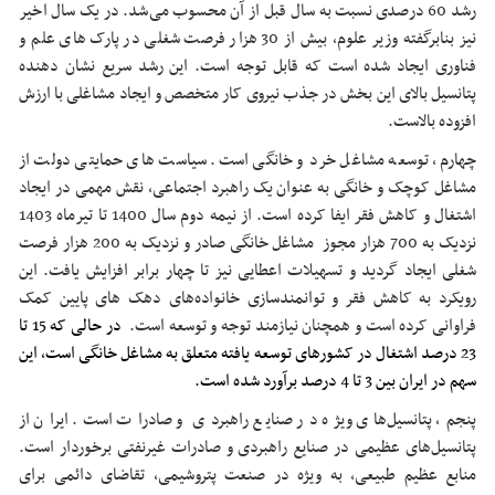
رشد 60 درصدی نسبت به سال قبل از آن محسوب می‌شد. در یک سال اخیر
نیز بنابرگفته وزیر علوم، بیش از 30 هزار فرصت شغلی در پارک های علم و
فناوری ایجاد شده است که قابل توجه است. این رشد سریع نشان دهنده
پتانسیل بالای این بخش در جذب نیروی کار متخصص و ایجاد مشاغلی با ارزش
افزوده بالاست.
چهارم، توسعه مشاغل خرد و خانگی است. سیاست های حمایتی دولت از
مشاغل کوچک و خانگی به عنوان یک راهبرد اجتماعی، نقش مهمی در ایجاد
اشتغال و کاهش فقر ایفا کرده است. از نیمه دوم سال 1400 تا تیرماه 1403
نزدیک به 700 هزار مجوز مشاغل خانگی صادر و نزدیک به 200 هزار فرصت
شغلی ایجاد گردید و تسهیلات اعطایی نیز تا چهار برابر افزایش یافت. این
رویکرد به کاهش فقر و توانمندسازی خانواده‌های دهک های پایین کمک
فراوانی کرده است و همچنان نیازمند توجه و توسعه است.
در حالی که
15
تا
23
درصد اشتغال در کشورهای توسعه یافته متعلق به مشاغل خانگی است، این
سهم در ایران بین
3
تا
4
درصد برآورد شده است.
پنجم، پتانسیل‌های ویژه در صنایع راهبردی و صادرات است. ایران از
پتانسیل‌های عظیمی در صنایع راهبردی و صادرات غیرنفتی برخوردار است.
منابع عظیم طبیعی، به ویژه در صنعت پتروشیمی، تقاضای دائمی برای