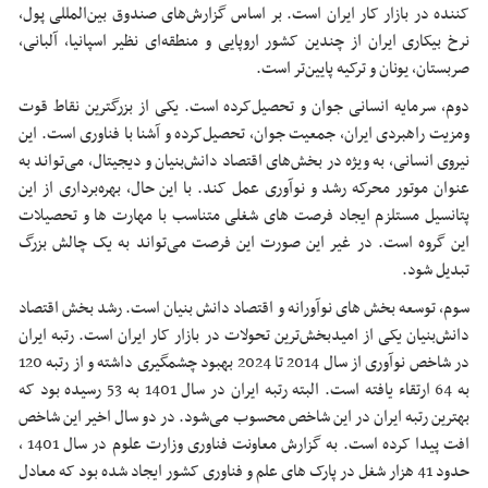
کننده در بازار کار ایران است. بر اساس گزارش‌های صندوق بین‌المللی پول،
نرخ بیکاری ایران از چندین کشور اروپایی و منطقه‌ای نظیر اسپانیا، آلبانی،
صربستان، یونان و ترکیه پایین‌تر است.
دوم، سرمایه انسانی جوان و تحصیل‌کرده است. یکی از بزرگترین نقاط قوت
ومزیت راهبردی ایران، جمعیت جوان، تحصیل‌کرده و آشنا با فناوری است. این
نیروی انسانی، به ویژه در بخش‌های اقتصاد دانش‌بنیان و دیجیتال، می‌تواند به
عنوان موتور محرکه رشد و نوآوری عمل کند. با این حال، بهره‌برداری از این
پتانسیل مستلزم ایجاد فرصت های شغلی متناسب با مهارت ها و تحصیلات
این گروه است. در غیر این صورت این فرصت می‌تواند به یک چالش بزرگ
تبدیل شود.
سوم، توسعه بخش های نوآورانه و اقتصاد دانش بنیان است. رشد بخش اقتصاد
دانش‌بنیان یکی از امیدبخش‌ترین تحولات در بازار کار ایران است. رتبه ایران
در شاخص نوآوری از سال 2014 تا 2024 بهبود چشمگیری داشته و از رتبه 120
به 64 ارتقاء یافته است. البته رتبه ایران در سال 1401 به 53 رسیده بود که
بهترین رتبه ایران در این شاخص محسوب می‌شود. در دو سال اخیر این شاخص
افت پیدا کرده است. به گزارش معاونت فناوری وزارت علوم در سال 1401 ،
حدود 41 هزار شغل در پارک های علم و فناوری کشور ایجاد شده بود که معادل