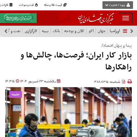
ورود / عضویت
قیمت طلا و سکه
نفت و سوخت
فلزات پا
بار
و
اوراسیا
جهان
اکو
کلان و بودجه
بانک
بیمه
کارگزاری
نفت و گاز
پ
بسته
نمودن
فهرست
پیدا و پنهان اقتصاد/
بازار کار ایران؛ فرصت‌ها، چالش‌ها و
راهکارها
یکشنبه 23 شهریور 1404
14:35
شناسه: 4118835
جامعه