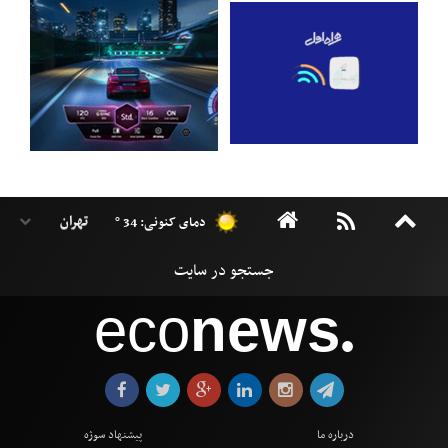
دمای کنونی: 34 °
eco
news
●
درباره ما
پیشنهاد سوژه