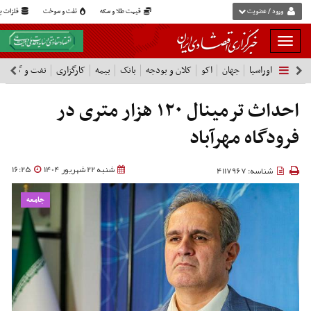
ورود / عضویت
قیمت طلا و سکه
نفت و سوخت
فلزات پا
بار
و
اوراسیا
جهان
اکو
کلان و بودجه
بانک
بیمه
کارگزاری
نفت و گاز
پ
بسته
نمودن
فهرست
احداث ترمینال ۱۲۰ هزار متری در
فرودگاه مهرآباد
شنبه 22 شهریور 1404
16:25
شناسه: 4117967
جامعه