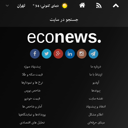
دمای کنونی: 34 °
eco
news
●
درباره ما
پیشنهاد سوژه
ارتباط با ما
قیمت سکه و طلا
آرشیو
نرخ ها و نمودارها
پیوندها
شاخص بورس
نقشه سایت
قیمت خودرو
انتقاد و پیشنهاد
آمار و شاخص ها
اعلام مشکل
رویدادها و نمایشگاهها
میثاق حرفه‌ای
تحلیل های اقتصادی