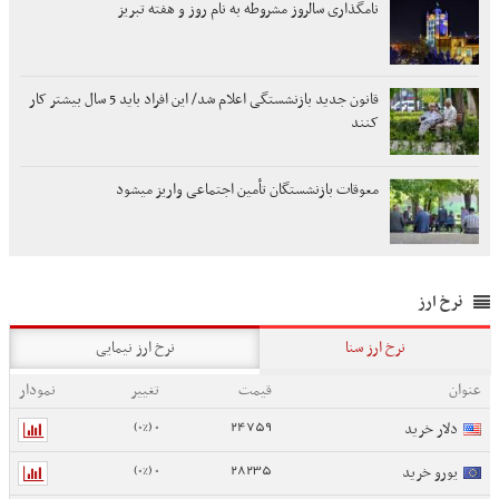
نامگذاری سالروز مشروطه به نام روز و هفته تبریز
قانون جدید بازنشستگی اعلام شد/ این افراد باید 5 سال بیشتر کار
کنند
معوقات بازنشستگان تأمین اجتماعی واریز میشود
نرخ ارز
نرخ ارز سنا
نرخ ارز نیمایی
عنوان
قیمت
تغییر
نمودار
0 (0%)
24759
دلار خرید
0 (0%)
28235
یورو خرید