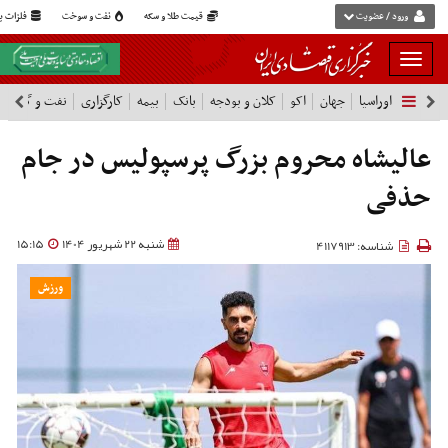
ورود / عضویت
قیمت طلا و سکه
نفت و سوخت
فلزات پا
بار
و
اوراسیا
جهان
اکو
کلان و بودجه
بانک
بیمه
کارگزاری
نفت و گاز
پ
بسته
نمودن
فهرست
عالیشاه محروم بزرگ پرسپولیس در جام
حذفی
شنبه 22 شهریور 1404
15:15
شناسه: 4117913
ورزش