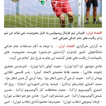
اقتصاد ایران:
کاپیتان تیم فوتبال پرسپولیس به دلیل محرومیت نمی تواند این تیم
را در رقابت های جام حذفی همراهی کند.
به گزارش خبرگزاری
اقتصاد ایران
،
با توجه به آغاز مسابقات جام حذفی
باشگاههای کشور (یادواره آزادسازی خرمشهر) فهرست محرومیت های
باقیمانده از رقابت های فصل گذشته این جام به شرح ذیل اعلام می گردد:
هادی مهدوی کیا (کیا تهران) - حمید الهای (کیا تهران) - امیرحسین جعفری
(خوشه طلایی) - محمد طاها محمدی (اتحاد کیش) - یاسر قاسمی (طلایی
پوشان اراک) - حمید کرمی آل متین (نخل بم) - رضا کرمی آل متین (نخل بم) -
سعید اخباری (چادرملو اردکان) - فرشید پاداش (شهرداری آستارا) - روح اله
اصغری (آلومینیوم اراک) - مجید محافظت کار (آلومینیوم اراک) - حسین
عبدی (آلومینیوم اراک) - امیر عباسلو (فرد البرز) - هادی حق جو (عقاب تهران)
- فرهاد لیموچی (عقاب تهران) - حمیدرضا محمودآبادی (عقاب تهران) - امین