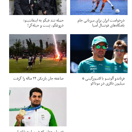
درخواست ایران برای میزبانی جام
حمله تند فیگو به اینفانتینو:
باشگاه‌های فوتسال آسیا
دروغگو، پَست‌ و حیله‌گر!
فرناندو آلونسو با لامبورگینی 6
صاعقه جان بازیکن ۲۴ ساله را گرفت
میلیون دلاری در موناکو
قهرمان جهان که در مبارزه با اشرار