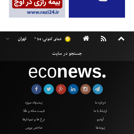
دمای کنونی: 34 °
eco
news
●
درباره ما
پیشنهاد سوژه
ارتباط با ما
قیمت سکه و طلا
آرشیو
نرخ ها و نمودارها
پیوندها
شاخص بورس