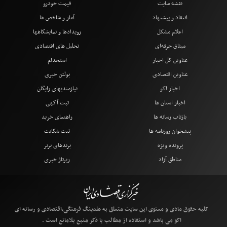
نقشه سایت
قیمت خودرو
انتقاد و پیشنهاد
آمار و شاخص ها
اعلام مشکل
رویدادها و نمایشگاهها
میثاق حرفه‌ای
تحلیل های اقتصادی
عناوین کل اخبار
استخدام
عناوین اقتصادی
بولتن خبری
اخبار اکو
نیازمندیهای رایگان
اخبار استان ها
ثبت آگهی
بازتاب رسانه ها
راهنمای خرید
پیشخوان روزنامه ها
ثبت شکایت
پرونده ویژه
برندهای برتر
مناطق آزاد
رپرتاژ خبری
کلیه حقوق مادی و معنوی این سایت متعلق به هلدینگ فرهنگی،اقتصادی و رسانه ای
اکو می باشد و استفاده از مطالب با ذکر منبع بلامانع است .