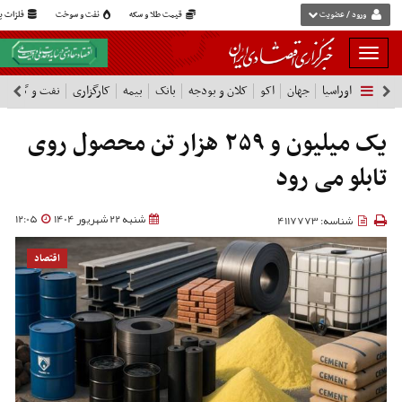
ورود / عضویت
قیمت طلا و سکه
نفت و سوخت
فلزات پا
بار
و
اوراسیا
جهان
اکو
کلان و بودجه
بانک
بیمه
کارگزاری
نفت و گاز
پ
بسته
نمودن
فهرست
یک میلیون و ۲۵۹ هزار تن محصول روی
تابلو می رود
شنبه 22 شهریور 1404
12:05
شناسه: 4117773
اقتصاد