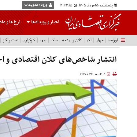
پنجشنبه 15 مرداد 1405
4:42:16
ورود / عضویت
اخبار و رویدادها
نرخ ها
و داده
اوراسیا
جهان
اکو
کلان و بودجه
بانک
بیمه
کارگزاری
نفت و گاز
انتشار شاخص‌های کلان اقتصادی و اج
شناسه: 4117674