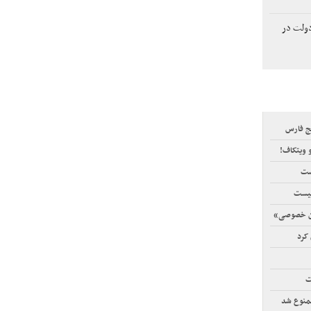
دولت در
ج فارس
 ویتکاف!
است
نیست
ان خصوصی»
کرد
ت