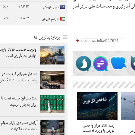
تایج طرح‌های آمارگیری و محاسبات ملی مرکز آمار
0 (0%)
28492
یورو فروش
0 (0%)
6803
درهم فروش
پربازدیدترین ها
اولویت صنعت فولاد،بازسا
افزایش تاب‌آوری است
هشدار شورای امنیت دربا
پیامدهای انسداد تنگه هر
2.6 میلیارد بشکه نفت ب
ایران به بازار نرسید
آرایش صعودی بازار سهام با
رشد 130 هزار واحدی
موفقیت مذاکرات
رمز
بورس با ورود 6 همت