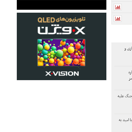
زی و
ره
مز
ا جنگ علیه
 امید به