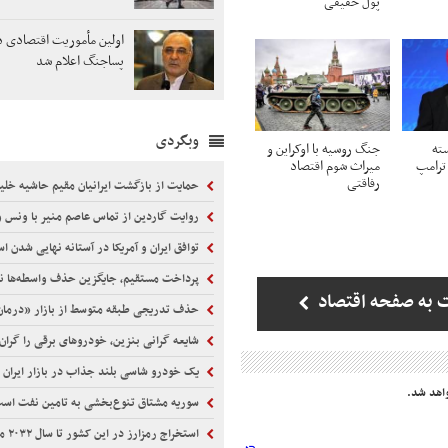
پول حقیقی
اولین مأموریت اقتصادی 
پساجنگ اعلام شد
وبگردی
ته
جنگ روسیه با اوکراین و
ترامپ
میراث شوم اقتصاد
رفاقتی
حمایت از بازگشت ایرانیان مقیم حاشیه خلی
روایت گاردین از تماس عاصم منیر با ونس و
توافق ایران و آمریکا در آستانه نهایی شدن 
پرداخت مستقیم، جایگزین حذف واسطه‌ها 
 به صفحه اقتصاد
حذف تدریجی طبقه متوسط از بازار «درم
شایعه گرانی بنزین، خودروهای برقی را گران 
یک خودرو شاسی بلند جذاب در بازار ایران
اهد شد.
سوریه مشتاق تنوع‌بخشی به تامین نفت اس
استخراج رمزارز در این کشور تا سال ۲۰۳۲ ممنوع شد