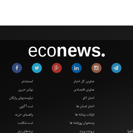
eco
news
●
عناوین کل اخبار
استخدام
عناوین اقتصادی
بولتن خبری
اخبار اکو
نیازمندیهای رایگان
اخبار استان ها
ثبت آگهی
بازتاب رسانه ها
راهنمای خرید
پیشخوان روزنامه ها
ثبت شکایت
اهها
پرونده ویژه
برندهای برتر