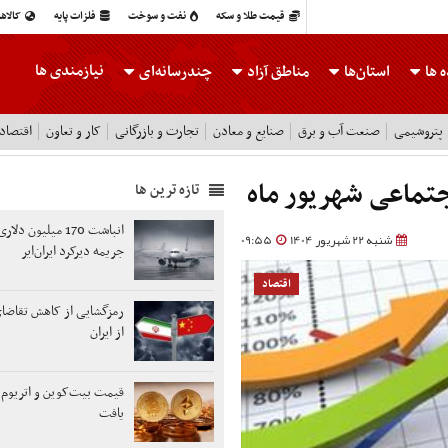
قیمت طلا و سکه
نفت و سوخت
فلزات پایه
کالاه
نیازمندی ها
 ها
استان‌ها
مناطق آزاد
چندرسانه‌ای
پتروشیمی
صنعت آب و برق
صنایع و معادن
تجارت و بازرگانی
کار و تعاون
اقتصاد
تماعی شهریور ماه
تازه ترین ها
انباشت 170 میلیون د
شنبه 22 شهریور 1404
09:55
جریمه دیرکرد ایران‌ایر
اقتصاد
رمزگشایی از کاهش تقاضا
از ایران
قیمت بیت‌کوین و اتریوم 
یافت