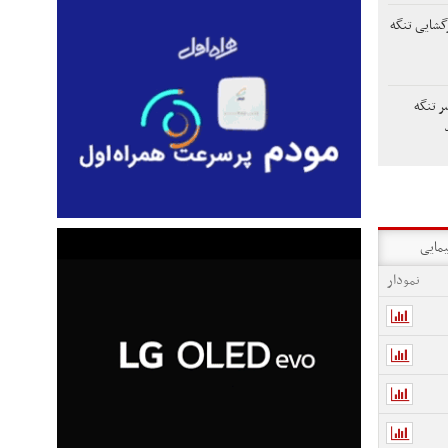
زگشایی تنگه
ر تنگه
یمایی
نمودار