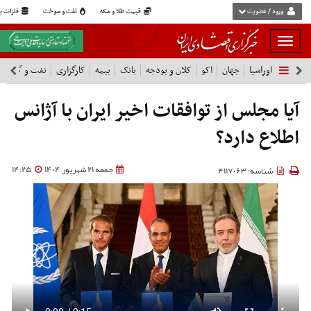
ورود / عضویت
قیمت طلا و سکه
نفت و سوخت
فلزات پا
بار
و
اوراسیا
جهان
اکو
کلان و بودجه
بانک
بیمه
کارگزاری
نفت و گاز
پ
بسته
نمودن
فهرست
آیا مجلس از توافقات اخیر ایران با آژانس
اطلاع دارد؟
جمعه 21 شهریور 1404
14:25
شناسه: 4117063