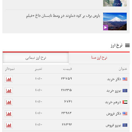
بارش برف بر کوه دماوند در وسط تابستان داغ +فیلم
نرخ ارز
نرخ ارز سنا
نرخ ارز نیمایی
عنوان
قیمت
تغییر
نمودار
0 (0%)
24759
دلار خرید
0 (0%)
28235
یورو خرید
0 (0%)
6741
درهم خرید
0 (0%)
24984
دلار فروش
0 (0%)
28492
یورو فروش