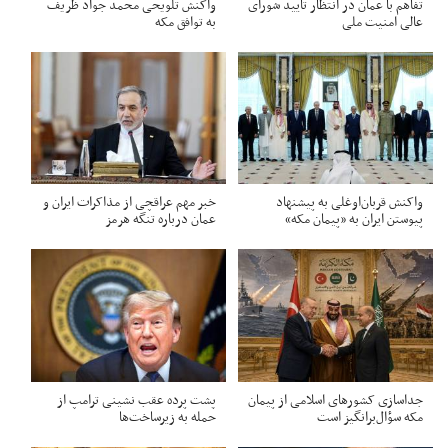
تفاهم با عمان در انتظار تأیید شورای
واکنش تلویحی محمد جواد ظریف
عالی امنیت ملی
به توافق مکه
واکنش قربان‌اوغلی به پیشنهاد
خبر مهم عراقچی از مذاکرات ایران و
پیوستن ایران به «پیمان مکه»
عمان درباره تنگه هرمز
جداسازی کشورهای اسلامی از پیمان
پشت پرده عقب نشینی ترامپ از
مکه سؤال‌برانگیز است
حمله به زیرساخت‌ها