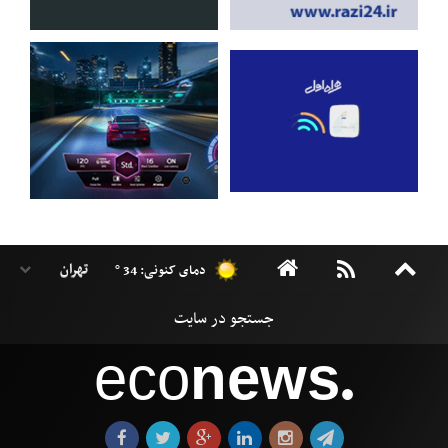
دمای کنونی: 34 °
eco
news
●