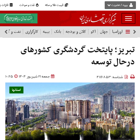
ورود / عضویت
قیمت طلا و سکه
نفت و سوخت
فلزات پا
بار
و
اوراسیا
جهان
اکو
کلان و بودجه
بانک
بیمه
کارگزاری
نفت و گاز
پ
بسته
نمودن
فهرست
تبریز؛ پایتخت گردشگری کشورهای
درحال توسعه
جمعه 21 شهریور 1404
10:25
شناسه: 4116853
استانها