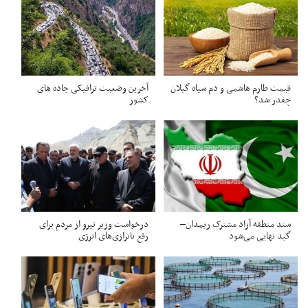
قیمت طارم هاشمی و دم سیاه گیلان
آخرین وضعیت ترافیکی جاده های
چقدر شد؟
کشور
سند منطقه آزاد مشترک ریمدان–
درخواست وزیر نیرو از مردم برای
گبد نهایی می‌شود
رفع ناترازی‌های انرژی