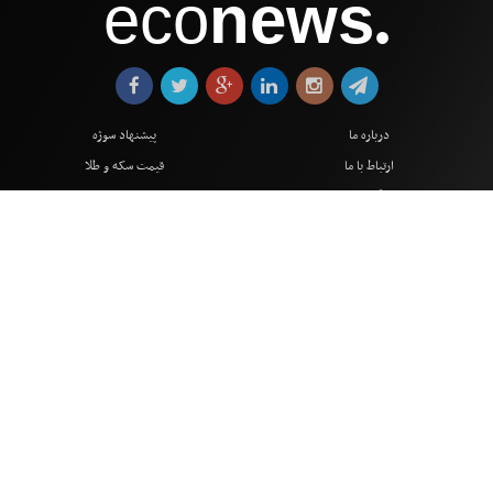
eco
news
●
درباره ما
پیشنهاد سوژه
ارتباط با ما
قیمت سکه و طلا
آرشیو
نرخ ها و نمودارها
پیوندها
شاخص بورس
نقشه سایت
قیمت خودرو
انتقاد و پیشنهاد
آمار و شاخص ها
اعلام مشکل
رویدادها و نمایشگاهها
میثاق حرفه‌ای
تحلیل های اقتصادی
عناوین کل اخبار
استخدام
عناوین اقتصادی
بولتن خبری
اخبار اکو
نیازمندیهای رایگان
اخبار استان ها
ثبت آگهی