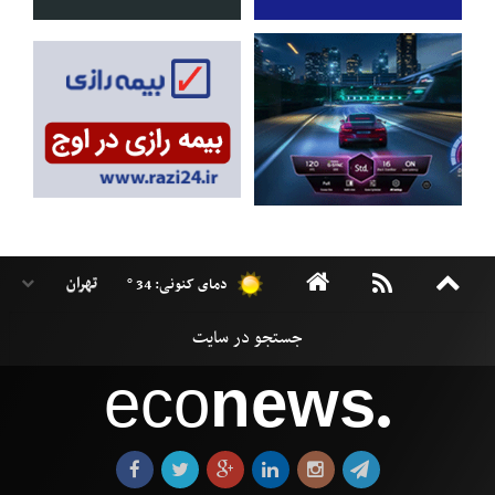
دمای کنونی: 34 °
eco
news
●