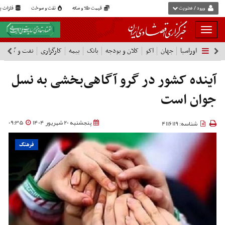
ورود / عضویت
قیمت طلا و سکه
نفت و سوخت
فلزات پا
بار
و
اوراسیا
جهان
اکو
کلان و بودجه
بانک
بیمه
کارگزاری
نفت و گاز
پ
بسته
نمودن
فهرست
آینده کشور در گرو آگاهی‌بخشی به نسل
جوان است
پنجشنبه 20 شهریور 1404
09:35
شناسه: 4116119
فرهنگ