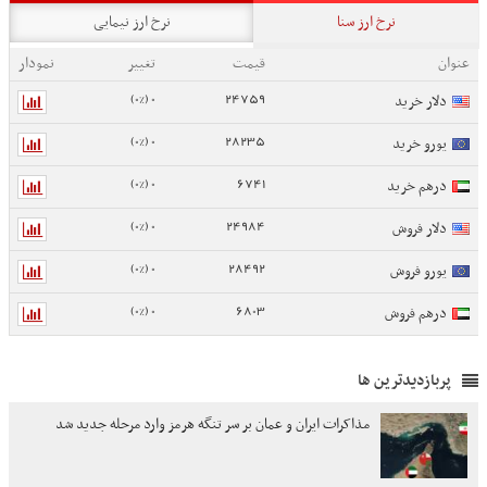
نرخ ارز سنا
نرخ ارز نیمایی
عنوان
قیمت
تغییر
نمودار
0 (0%)
24759
دلار خرید
0 (0%)
28235
یورو خرید
0 (0%)
6741
درهم خرید
0 (0%)
24984
دلار فروش
0 (0%)
28492
یورو فروش
0 (0%)
6803
درهم فروش
پربازدیدترین ها
مذاکرات ایران و عمان بر سر تنگه هرمز وارد مرحله جدید شد