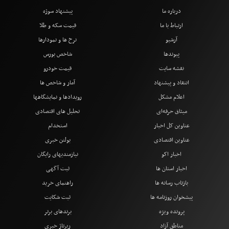
درباره ما
پیشنهاد سوژه
ارتباط با ما
قیمت سکه و طلا
آرشیو
نرخ ها و نمودارها
پیوندها
شاخص بورس
نقشه سایت
قیمت خودرو
انتقاد و پیشنهاد
آمار و شاخص ها
اعلام مشکل
رویدادها و نمایشگاهها
میثاق حرفه‌ای
تحلیل های اقتصادی
عناوین کل اخبار
استخدام
عناوین اقتصادی
بولتن خبری
اخبار اکو
نیازمندیهای رایگان
اخبار استان ها
ثبت آگهی
بازتاب رسانه ها
راهنمای خرید
پیشخوان روزنامه ها
ثبت شکایت
پرونده ویژه
برندهای برتر
مناطق آزاد
رپرتاژ خبری