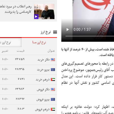
رهبر انقلاب در مورد تفاه
کارشناسی را پذیرفتند
نرخ ارز
نرخ ارز سنا
نرخ ارز ن
دبیر هیئت دولت گفت: از مجموعه تصمیماتی که در دولت اتخاذ شده است، بیش از ۴۰ درصد از آنها با
عنوان
قیمت
تغییر
افته است.
0 (0%)
24759
دلار خرید
در رابطه با محورهای تصمیم‌گیری‌های
0 (0%)
28235
یورو خرید
ب آقای رئیس‌جمهور، موضوع پرداختن
ستور کار قرار داده است. این مدل
0 (0%)
6741
درهم خرید
ای اساسی کشور و نقش آنها در نظام
0 (0%)
24984
دلار فروش
0 (0%)
28492
یورو فروش
 اظهار کرد: دولت علاوه بر اینکه
0 (0%)
6803
درهم فروش
مه‌های مربوط به تکالیف خود را انجام داده است و بیش از ۷۵ درصد آئین‌نامه‌های قانون برنامه هفتم را