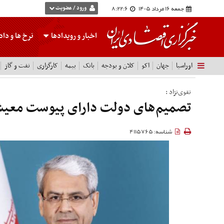
جمعه 16 مرداد 1405
8:22:7
ورود / عضویت
اخبار و رویدادها
نرخ ها
و داده
اوراسیا
جهان
اکو
کلان و بودجه
بانک
بیمه
کارگزاری
نفت و گاز
تقوی‌نژاد :
تصمیم‌های دولت دارای پیوست معی
شناسه: 4115765