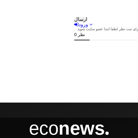
eco
news
●