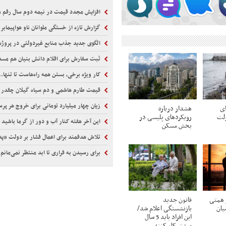
افزایش مجدد قیمت در نیمه دوم سال رقم م
گزارش تازه از خستگی ملوانان ناو هواپیمابر آبراها
الگوی جدید جذب منابع غیردولتی در پروژه‌ها
ثبت سفارش برای اقلام دانش بنیان هم مس
کار ویژه برخی، بستن همه راه‌هاست تا تنها..
قیمت طارم هاشمی و دم سیاه گیلان چقدر 
زیان چهار میلیارد تومانی برای خروج هر پرس
ای
هشدار درباره
ولت
رویکردهای پلیسی در
این آخر هفته کنار آب و دور از گرما باشید
بخش مسکن
تلاش هدفمند برای اعمال فشار بر دولت «پد
برای رسیدن به فراری تا ابد منتظر نمی‌مانم
 همتی
قانون جدید
یان
بازنشستگی اعلام شد/
این افراد باید 5 سال
بیشتر کار کنند