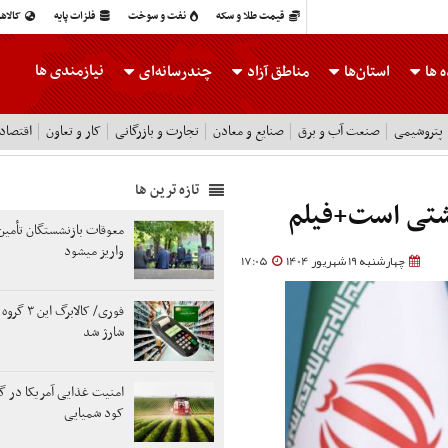
قیمت طلا و سکه
نفت و سوخت
فلزات پایه
کالاه
نیازمندی ها
 ها
استان‌ها
مناطق آزاد
چندرسانه‌ای
پتروشیمی
صنعت آب و برق
صنایع و معادن
تجارت و بازرگانی
کار و تعاون
اقتصاد
تازه ترین ها
شتی است+فیلم
معوقات بازنشستگان تأمین
واریز میشود
چهارشنبه 19 شهریور 1404
17:05
فوری/ کالابرگ 
شارژ شد
امنیت غذایی آمریکا در گر
کود شمیایی