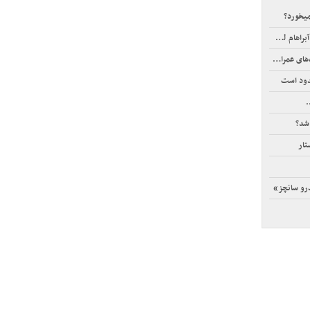
یخورد؟
م لینکلن
ی عمرانی
دود است
.
شد؟
تار
رو سانچز»