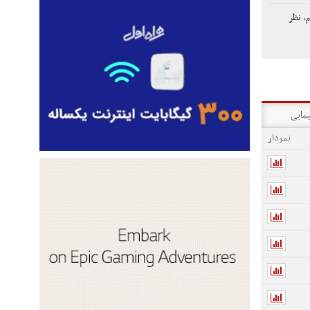
م، نظر
یمایی
نمودار