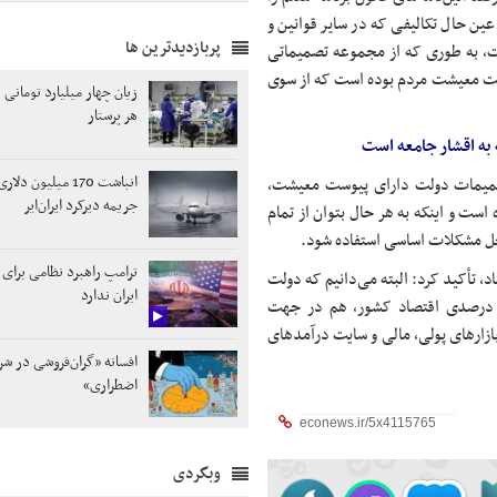
ن حال تکالیفی که در سایر قوانین و
پربازدیدترین ها
ت، به طوری که از مجموعه تصمیماتی
 آنها با موضوع و پیوست معیشت مردم بوده است که از سوی
زیان چهار میلیارد تومانی 
هر پرستار
ه اقشار جامعه است
انباشت 170 میلیون د
میمات دولت دارای پیوست معیشت،
جریمه دیرکرد ایران‌ایر
ت و اینکه به هر حال بتوان از تمام
 حل مشکلات اساسی استفاده شود.
ترامپ راهبرد نظامی برای 
 تأکید کرد: البته می‌دانیم که دولت
ایران ندارد
 درصدی اقتصاد کشور، هم در جهت
بازارهای پولی، مالی و سایت درآمدهای
افسانه «گران‌فروشی در شر
اضطراری»
وبگردی