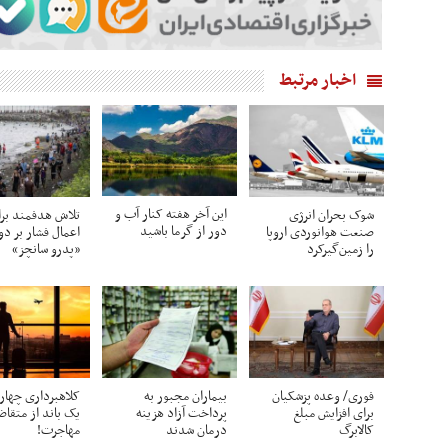
اخبار مرتبط
این آخر هفته کنار آب و
شوک بحران انرژی
تلاش هدفمند بر
دور از گرما باشید
صنعت هوانوردی اروپا
اعمال فشار بر د
را زمین‌گیر‌کرد
«پدرو سانچز»
فوری/ وعده پزشکیان
بیماران مجبور به
کلاهبرداری چهار
برای افزایش مبلغ
پرداخت آزاد هزینه
یک باند از متقاض
کالابرگ
درمان شدند
مهاجرت!