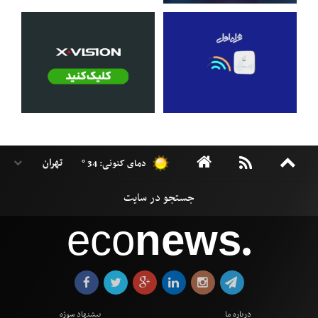
دمای کنونی: 34 °
eco
news
●
درباره ما
پیشنهاد سوژه