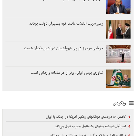
رهبر شهید انقلاب مانند کوه پشتیبان دولت بودند
جریانی مرموز در پی فروپاشیدن دولت پزشکیان هست
فناوری بومی ایران، برتر از هر سامانه وارداتی است
وبگردی
کاهش ۸۰ درصدی موشکهای رهگیر آمریکا در جنگ با ایران
اسرائیل همیشه بعنوان یک عامل مخرب عمل می‌کند
فرناندو آلونسو با لامبورگینی 6 میلیون دلاری در موناکو