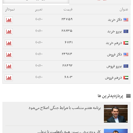
عنوان
قیمت
تغییر
نمودار
0 (0%)
24759
دلار خرید
0 (0%)
28235
یورو خرید
0 (0%)
6741
درهم خرید
0 (0%)
24984
دلار فروش
0 (0%)
28492
یورو فروش
0 (0%)
6803
درهم فروش
پربازدیدترین ها
برنامه هفتم متناسب با شرایط جنگی اصلاح می‌شود
کار ویژه برخی، بستن همه راه‌هاست تا تنها...