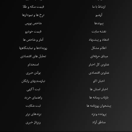
ارتباط با ما
قیمت سکه و طلا
آرشیو
نرخ ها و نمودارها
پیوندها
شاخص بورس
نقشه سایت
قیمت خودرو
انتقاد و پیشنهاد
آمار و شاخص ها
اعلام مشکل
رویدادها و نمایشگاهها
میثاق حرفه‌ای
تحلیل های اقتصادی
عناوین کل اخبار
استخدام
عناوین اقتصادی
بولتن خبری
اخبار اکو
نیازمندیهای رایگان
اخبار استان ها
ثبت آگهی
بازتاب رسانه ها
راهنمای خرید
پیشخوان روزنامه ها
ثبت شکایت
پرونده ویژه
برندهای برتر
مناطق آزاد
رپرتاژ خبری