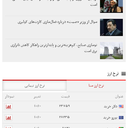
است
سوال از وزیر «صمت» درباره فعال‌سازی کارت‌های کولبری
نوسازی صنایع، کم‌هزینه‌ترین و پایدارترین راهکار کاهش ناترازی
برق است
نرخ ارز
نرخ ارز سنا
نرخ ارز نیمایی
عنوان
قیمت
تغییر
نمودار
0 (0%)
24759
دلار خرید
0 (0%)
28235
یورو خرید
0 (0%)
6741