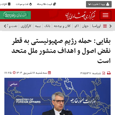
ورود / عضویت
قیمت طلا و سکه
نفت و سوخت
فلزات پا
بار
و
اوراسیا
جهان
اکو
کلان و بودجه
بانک
بیمه
کارگزاری
نفت و گاز
پ
بسته
نمودن
شرکت ها
فهرست
بقایی: حمله رژیم صهیونیستی به قطر
نقض اصول و اهداف منشور ملل متحد
است
سه شنبه 18 شهریور 1404
17:25
شناسه: 4115137
سیاسی