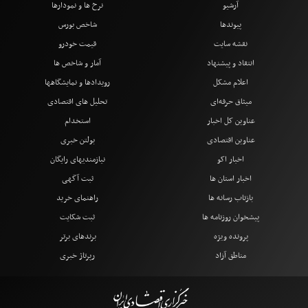
آرشیو
نرخ ها و نمودارها
پیوندها
شاخص بورس
نقشه سایت
قیمت خودرو
انتقاد و پیشنهاد
آمار و شاخص ها
اعلام مشکل
رویدادها و نمایشگاهها
میثاق حرفه‌ای
تحلیل های اقتصادی
عناوین کل اخبار
استخدام
عناوین اقتصادی
بولتن خبری
اخبار اکو
نیازمندیهای رایگان
اخبار استان ها
ثبت آگهی
بازتاب رسانه ها
راهنمای خرید
پیشخوان روزنامه ها
ثبت شکایت
پرونده ویژه
برندهای برتر
مناطق آزاد
رپرتاژ خبری