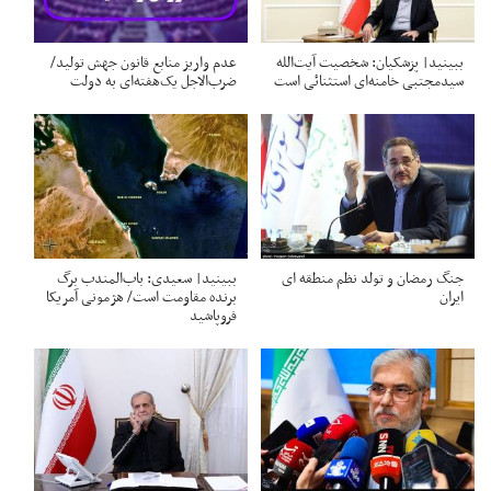
ببینید| پزشکیان: شخصیت آیت‌الله
عدم واریز منابع قانون جهش تولید/
سیدمجتبی خامنه‌ای استثنائی است
ضرب‌الاجل یک‌هفته‌ای به دولت
جنگ رمضان و تولد نظم منطقه ای
ببینید| سعیدی: باب‌المندب برگ
ایران
برنده مقاومت است/ هژمونی آمریکا
فروپاشید