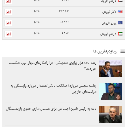
درهم خرید
0 (0%)
24984
دلار فروش
0 (0%)
28492
یورو فروش
0 (0%)
6803
درهم فروش
پربازدیدترین ها
رشد 320هزار برابری نقدینگی؛ چرا راهکارهای مهار تورم شکست
خوردند؟
جلسه مجلس درباره اختلالات بانکی/هشدار درباره وابستگی به
شرکت‌های خارجی
نامه به رئیس تامین اجتماعی برای همسان سازی حقوق بازنشستگان