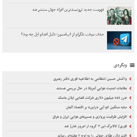
فهرست جدید ثروتمندترین افراد جهان منتشر شد
حذف موقت تلگرام از اپ‌استور؛ دلیل اقدام اپل چه بود؟
وبگردی
واکنش حسین انتظامی به اطلاعیه فوری دفتر رهبری
مقامات امنیت هوایی آمریکا در حال بررسی هستند
ضرر 541 میلیون دلاری شرکت فضایی ایلان ماسک
سایه سنگین کم آبی «راین» بر اقتصاد آلمان
افزایش ظرفیت پروازی و مسیرهای هوایی ایران و عراق
فوری/ کالابرگ این ۳ گروه از امروز شارژ شد
افت دلار، طلای جهانی را به اوج ۷ هفته‌ای رساند