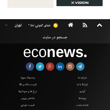
دمای کنونی: 34 °
eco
news
●
درباره ما
پیشنهاد سوژه
ارتباط با ما
قیمت سکه و طلا
آرشیو
نرخ ها و نمودارها
پیوندها
شاخص بورس
نقشه سایت
قیمت خودرو