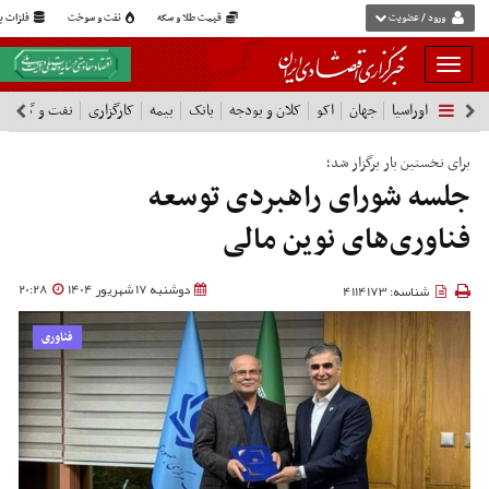
ورود / عضویت
قیمت طلا و سکه
نفت و سوخت
فلزات پا
بار
و
اوراسیا
جهان
اکو
کلان و بودجه
بانک
بیمه
کارگزاری
نفت و گاز
پ
بسته
نمودن
فهرست
برای نخستین بار برگزار شد؛
جلسه شورای راهبردی توسعه
فناوری‌های نوین مالی
دوشنبه 17 شهریور 1404
20:28
شناسه: 4114173
فناوری