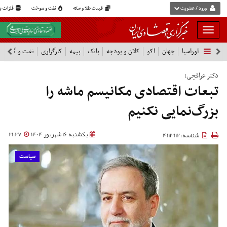
ورود / عضویت
قیمت طلا و سکه
نفت و سوخت
فلزات پا
بار
و
اوراسیا
جهان
اکو
کلان و بودجه
بانک
بیمه
کارگزاری
نفت و گاز
پ
بسته
نمودن
فهرست
دکتر عراقچی:
تبعات اقتصادی مکانیسم ماشه را
بزرگ‌نمایی نکنیم
یکشنبه 16 شهریور 1404
21:27
شناسه: 4113112
سیاست