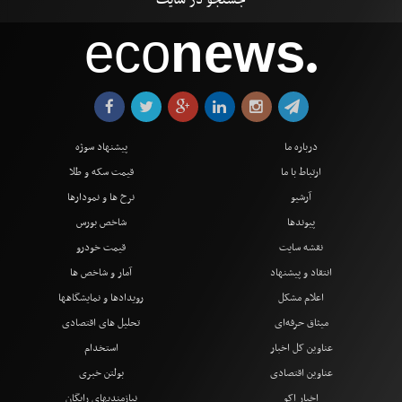
eco
news
●
درباره ما
پیشنهاد سوژه
ارتباط با ما
قیمت سکه و طلا
آرشیو
نرخ ها و نمودارها
پیوندها
شاخص بورس
نقشه سایت
قیمت خودرو
انتقاد و پیشنهاد
آمار و شاخص ها
اعلام مشکل
رویدادها و نمایشگاهها
میثاق حرفه‌ای
تحلیل های اقتصادی
عناوین کل اخبار
استخدام
عناوین اقتصادی
بولتن خبری
اخبار اکو
نیازمندیهای رایگان