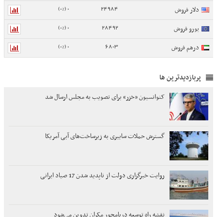
0 (0%)
24984
دلار فروش
0 (0%)
28492
یورو فروش
0 (0%)
6803
درهم فروش
پربازدیدترین ها
کنوانسیون «خزر» برای تصویب به مجلس ارسال شد
گسترش حملات سایبری به زیرساخت‌های آبی آمریکا
روایت خبرگزاری دولت از ناپدید شدن 17 صیاد ایرانی
نقشه راه توسعه دریامحور مکران تدوین می‌شود