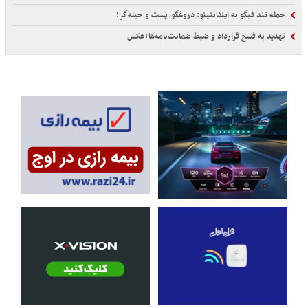
حمله تند فیگو به اینفانتینو: دروغگو، پَست‌ و حیله‌گر!
تهدید به فسخ قرارداد و ضبط ضمانت‌نامه‌ها+عکس