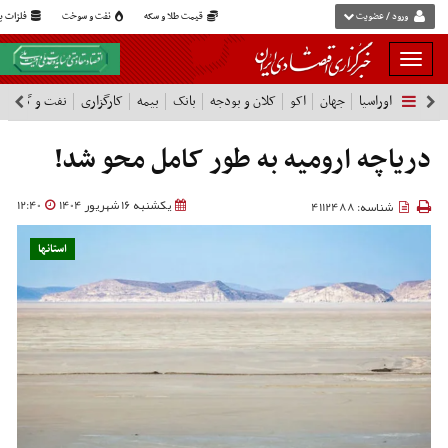
ورود / عضویت
قیمت طلا و سکه
نفت و سوخت
فلزات پا
بار
و
اوراسیا
جهان
اکو
کلان و بودجه
بانک
بیمه
کارگزاری
نفت و گاز
پ
بسته
نمودن
فهرست
دریاچه ارومیه به طور کامل محو شد!
یکشنبه 16 شهریور 1404
12:40
شناسه: 4112488
استانها