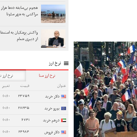
هجوم بی‌سابقه ده‌ها هزار 
مراکشی به شهر سئوتا
واکنش پزشکیان به استعفا
از دبیری شعام
نرخ ارز
نرخ ارز سنا
نرخ ارز ن
عنوان
قیمت
تغییر
0 (0%)
24759
دلار خرید
0 (0%)
28235
یورو خرید
0 (0%)
6741
درهم خرید
0 (0%)
24984
دلار فروش