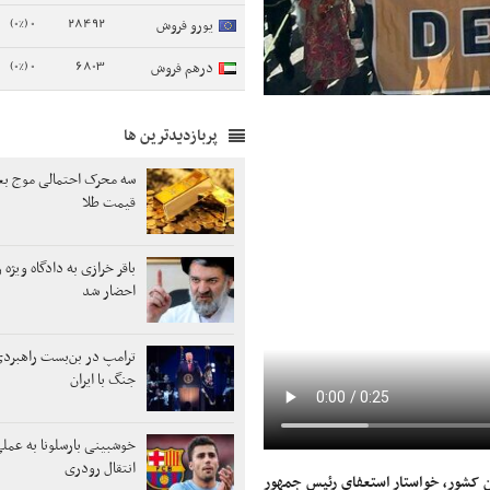
0 (0%)
28492
یورو فروش
0 (0%)
6803
درهم فروش
پربازدیدترین ها
سه محرک احتمالی موج بع
قیمت طلا
باقر خرازی به دادگاه ویژه
احضار شد
ترامپ در بن‌بست راهبردی
جنگ با ایران
خوشبینی بارسلونا به عم
انتقال رودری
ین کشور، خواستار استعفای رئیس جمهور