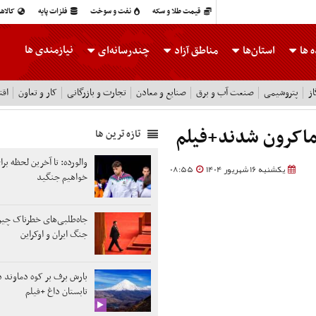
قیمت طلا و سکه
نفت و سوخت
فلزات پایه
کالاه
نیازمندی ها
 ها
استان‌ها
مناطق آزاد
چندرسانه‌ای
ز
پتروشیمی
صنعت آب و برق
صنایع و معادن
تجارت و بازرگانی
کار و تعاون
اقت
ماکرون شدند+فیلم
تازه ترین ها
والورده: تا آخرین لحظه بر
یکشنبه 16 شهریور 1404
08:55
خواهیم جنگید
جاه‌طلبی‌های خطرناک چین
جنگ‌ ایران و اوکراین
بارش برف بر کوه دماوند 
تابستان داغ +فیلم