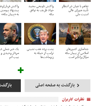
تفاهم با عمان در انتظار
واکنش تلویحی محمد
واکنش قربان‌اوغل
تأیید شورای عالی
جواد ظریف به توافق
پیشنهاد پیوستن ا
امنیت ملی
مکه
به «پیمان مکه»
جداسازی کشورهای
پشت پرده عقب نشینی
یک خبر جعلی درب
اسلامی از پیمان مکه
ترامپ از حمله به
سردار وحیدی و
سؤال‌برانگیز است
زیرساخت‌ها
بمب اتم
بازگشت به صفحه اصلی
بازگشت
نظرات کاربران