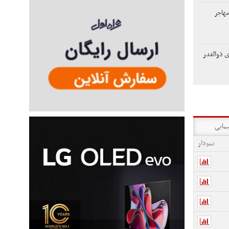
مهاجر
ی ذوالقدر
یمایی
نمودار