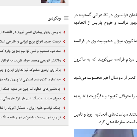
وندان فرانسوی در تظاهراتی گسترده در
وبگردی
ور فرانسه و خروج پاریس از اتحادیه
بررسی چهار پیشران اصلی تورم در اقتصاد ای
ماکرون، میزان محبوبیت وی در فرانسه
قیمت جدید انواع برنج ایرانی و خارجی اعلا
محاصره هستیم و نمی توانیم بنزین وارد کن
رشنبه هفته گذشته «فیگارو»، حدود ۸۰ درصد از مردم فرانسه می‌گویند که به ماکرون
واکنش تلویحی محمد جواد ظریف به توافق 
برگزاری اردوی مشترک تیراندازان ایران و چی
 کمتر از دو سال اخیر محسوب می‌شود
جداسازی کشورهای اسلامی از پیمان مکه سؤال‌برا
جاه‌طلبی‌های خطرناک چین در سایه جنگ‌ ایران و
را متوقف کنیم» و «فرگزیت (اشاره به
بحران جدید بوئینگ؛ این بار ترک‌خوردگی بدنه 737
جنگ ترامپ علیه ایران ، اشتغال آمریکا را ت
تقد سیاست‌های اتحادیه اروپا و تامین
ترامپ در بن‌بست راهبردی در میانه جنگ با 
ه است، سازماندهی کرد.