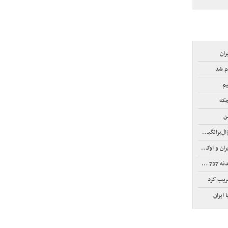
ران
م شد
یم
مکه
ن
نگیز است
 اوکراین
 مکس
خریب کرد
ایران