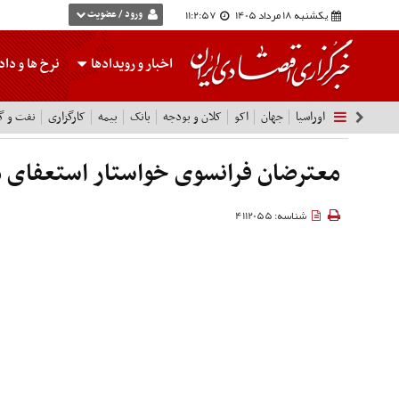
یکشنبه 18 مرداد 1405
11:2:59
ورود / عضویت
اخبار و رویدادها
نرخ ها
و داده
اوراسیا
جهان
اکو
کلان و بودجه
بانک
بیمه
کارگزاری
نفت و گا
معترضان فرانسوی خواستار استعفای 
شناسه: 4112055