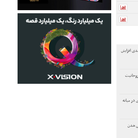
دی افزایش
 روحانیت
 در میانه
لی شدن