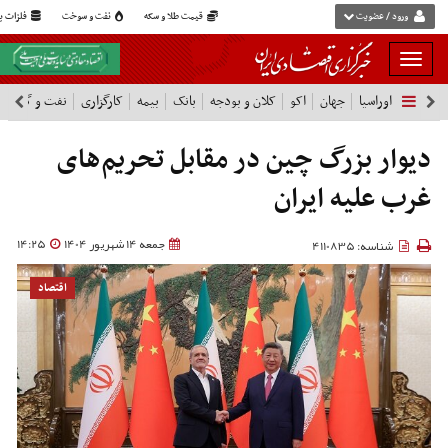
ورود / عضویت
قیمت طلا و سکه
نفت و سوخت
فلزات پا
بار
و
اوراسیا
جهان
اکو
کلان و بودجه
بانک
بیمه
کارگزاری
نفت و گاز
پ
بسته
نمودن
فهرست
دیوار بزرگ چین در مقابل تحریم‌های
غرب علیه ایران
جمعه 14 شهریور 1404
14:25
شناسه: 4110835
اقتصاد