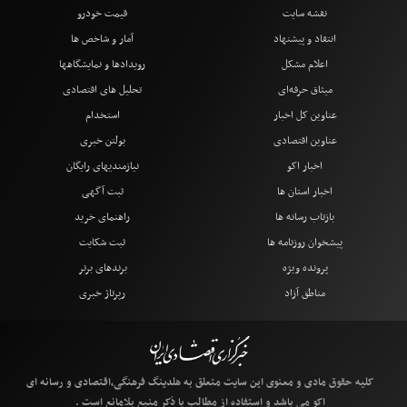
نقشه سایت
قیمت خودرو
انتقاد و پیشنهاد
آمار و شاخص ها
اعلام مشکل
رویدادها و نمایشگاهها
میثاق حرفه‌ای
تحلیل های اقتصادی
عناوین کل اخبار
استخدام
عناوین اقتصادی
بولتن خبری
اخبار اکو
نیازمندیهای رایگان
اخبار استان ها
ثبت آگهی
بازتاب رسانه ها
راهنمای خرید
پیشخوان روزنامه ها
ثبت شکایت
پرونده ویژه
برندهای برتر
مناطق آزاد
رپرتاژ خبری
کلیه حقوق مادی و معنوی این سایت متعلق به هلدینگ فرهنگی،اقتصادی و رسانه ای
اکو می باشد و استفاده از مطالب با ذکر منبع بلامانع است .