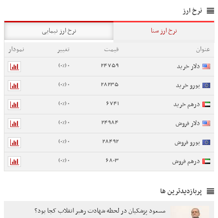
نرخ ارز
نرخ ارز سنا
نرخ ارز نیمایی
عنوان
قیمت
تغییر
نمودار
0 (0%)
24759
دلار خرید
0 (0%)
28235
یورو خرید
0 (0%)
6741
درهم خرید
0 (0%)
24984
دلار فروش
0 (0%)
28492
یورو فروش
0 (0%)
6803
درهم فروش
پربازدیدترین ها
مسعود پزشکیان در لحظه شهادت رهبر انقلاب کجا بود؟