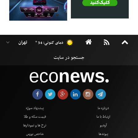
دمای کنونی: 34 °
eco
news
●
درباره ما
پیشنهاد سوژه
ارتباط با ما
قیمت سکه و طلا
آرشیو
نرخ ها و نمودارها
پیوندها
شاخص بورس