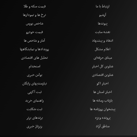
ارتباط با ما
قیمت سکه و طلا
آرشیو
نرخ ها و نمودارها
پیوندها
شاخص بورس
نقشه سایت
قیمت خودرو
انتقاد و پیشنهاد
آمار و شاخص ها
اعلام مشکل
رویدادها و نمایشگاهها
میثاق حرفه‌ای
تحلیل های اقتصادی
عناوین کل اخبار
استخدام
عناوین اقتصادی
بولتن خبری
اخبار اکو
نیازمندیهای رایگان
اخبار استان ها
ثبت آگهی
بازتاب رسانه ها
راهنمای خرید
پیشخوان روزنامه ها
ثبت شکایت
پرونده ویژه
برندهای برتر
مناطق آزاد
رپرتاژ خبری