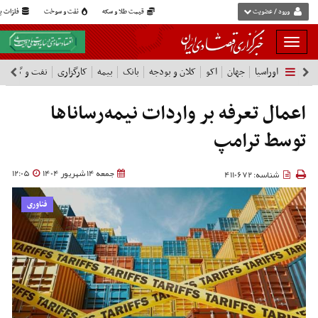
ورود / عضویت
قیمت طلا و سکه
نفت و سوخت
فلزات پا
بار
و
اوراسیا
جهان
اکو
کلان و بودجه
بانک
بیمه
کارگزاری
نفت و گاز
پ
بسته
نمودن
فهرست
اعمال تعرفه بر واردات نیمه‌رساناها
توسط ترامپ
جمعه 14 شهریور 1404
12:05
شناسه: 4110672
فناوری