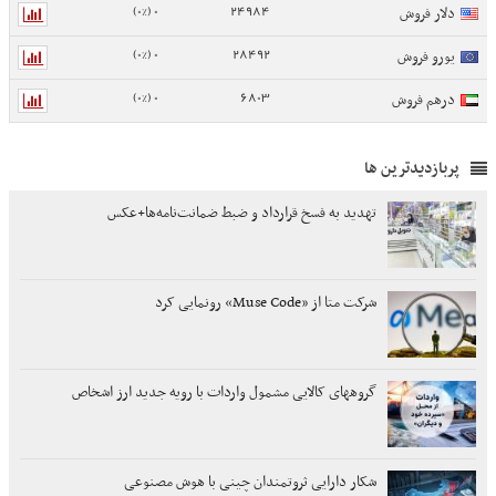
0 (0%)
24984
دلار فروش
0 (0%)
28492
یورو فروش
0 (0%)
6803
درهم فروش
پربازدیدترین ها
تهدید به فسخ قرارداد و ضبط ضمانت‌نامه‌ها+عکس
شرکت متا از «Muse Code» رونمایی کرد
گروههای کالایی مشمول واردات با رویه جدید ارز اشخاص
شکار دارایی ثروتمندان چینی با هوش مصنوعی