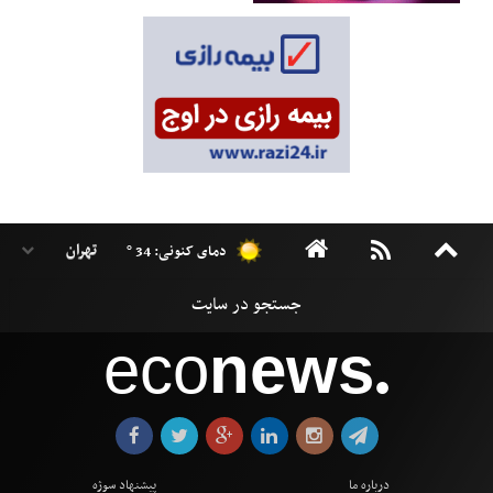
دمای کنونی: 34 °
eco
news
●
درباره ما
پیشنهاد سوژه