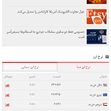
غول تجارت الکترونیک آمریکا کارکنانش را تعدیل می‌کند
دسترسی فقط دو سکوی معاملات خودرو به استعلام‌ها تبعیض‌آمیز
است
نرخ ارز
نرخ ارز سنا
نرخ ارز نیمایی
عنوان
قیمت
تغییر
نمودار
0 (0%)
24759
دلار خرید
0 (0%)
28235
یورو خرید
0 (0%)
6741
درهم خرید