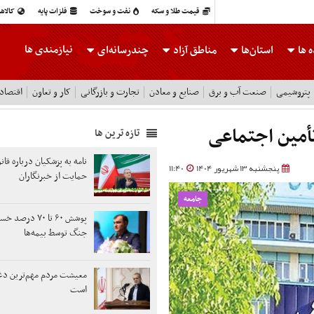
قیمت طلا و سکه
نفت و سوخت
فلزات پایه
کالاه
نیازمندی ها
 ها
استان‌ها
مناطق آزاد
چندرسانه‌ای
پتروشیمی
صنعت آب و برق
صنایع و معادن
تجارت و بازرگانی
کار و تعاون
اقتصاد
أمین اجتماعی
تازه ترین ها
نامه به پزشکیان درباره قان
پنجشنبه 13 شهریور 1404
11:40
حمایت از خبرنگاران
جامعه
پوشش ۶۰ تا ۷۰ در
جنگ توسط بیمه‌ها
معیشت مردم مهم‌ترین دغ
است