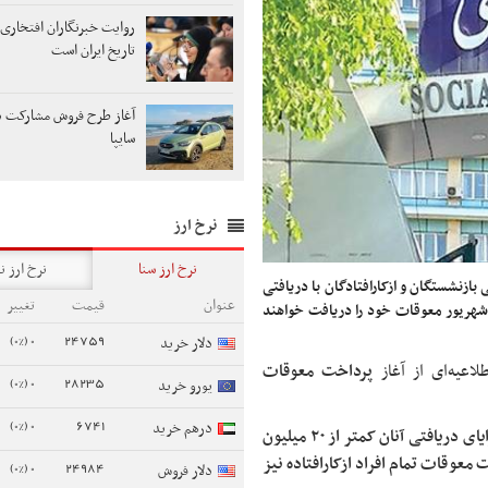
روایت خبرنگاران افتخاری 
تاریخ ایران است
آغاز طرح فروش مشارکت د
سایپا
نرخ ارز
نرخ ارز سنا
نرخ ارز ن
ازنشستگان و ازکارافتادگان با دریافتی
عنوان
قیمت
تغییر
 پایان شهریور معوقات خود را دریافت خواهند
0 (0%)
24759
دلار خرید
اعیه‌ای از آغاز
پرداخت معوقات
0 (0%)
28235
یورو خرید
0 (0%)
6741
درهم خرید
مجموع حقوق و مزایای دریافتی آنان کمتر از ۲۰ میلیون
 معوقات تمام افراد ازکارافتاده نیز
0 (0%)
24984
دلار فروش