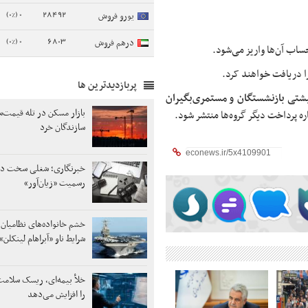
0 (0%)
28492
یورو فروش
0 (0%)
6803
درهم فروش
ساب آن‌ها واریز می‌شود.
ا دریافت خواهند کرد.
پربازدیدترین ها
تی بازنشستگان و مستمری‌بگیران
بازار مسکن در تله قیمت‌
اره پرداخت دیگر گروه‌ها منتشر شود.
سازندگان خرد
خبرنگاری؛ شغلی سخت در 
رسمیت «زیان‌آور»
خشم خانواده‌های نظامیان 
شرایط ناو «آبراهام لینکلن»
خلأ بیمه‌ای، ریسک سلامت
را افزایش می‌دهد