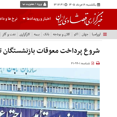
یکشنبه 18 مرداد 1405
13:12:41
ورود / عضویت
اخبار و رویدادها
نرخ ها
و داده
اوراسیا
جهان
اکو
کلان و بودجه
بانک
بیمه
کارگزاری
نفت و گاز
شروع پرداخت معوقات بازنشستگان ت
شناسه: 4109901