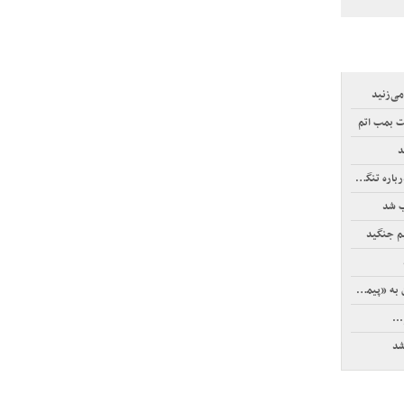
می‌زنید
ت بمب اتم
د
تنگه هرمز
ب شد
یم جنگید
یمان مکه»
شد