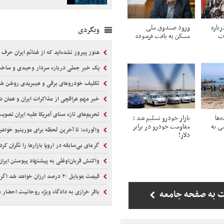
رباره
ورود صندوق ملی
وبگردی
ات
مسکن به بافت فرسوده
هنوز پیروز نشده‌اید که از غنائم ایران حرف 
یک خبر جعلی درباره سردار وحیدی و ساخ
تکلیف خودروهای برقی و هیبریدی روشن ش
خبر مهم عراقچی از مذاکرات ایران و عمان درباره 
تحریم‌های تازه سنای آمریکا علیه ایران تصوی
‌ها
بازار خودرو تسلیم شد ؛
شی به
مقاومت خودرو در برابر
والورده: تا آخرین لحظه برای مورینیو خواه
دلار!
گرمای بی‌سابقه در اروپا بازارها را نگران کرد
واکنش قربان‌اوغلی به پیشنهاد پیوستن ایران به «پ
قیمت موبایل ۲۰ درصد ارزان خواهد شد اگر...
باقر خرازی به دادگاه ویژه روحانیت احضار 
 به صفحه جامعه