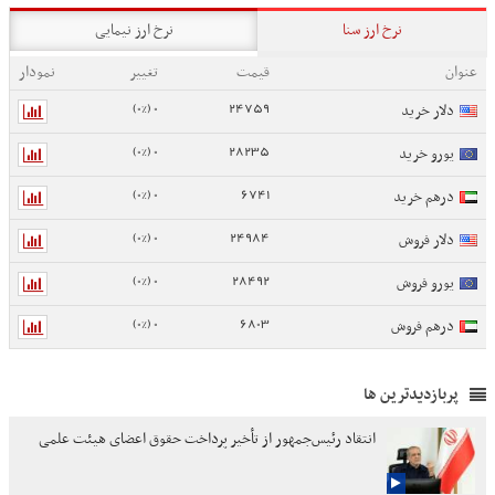
نرخ ارز سنا
نرخ ارز نیمایی
عنوان
قیمت
تغییر
نمودار
0 (0%)
24759
دلار خرید
0 (0%)
28235
یورو خرید
0 (0%)
6741
درهم خرید
0 (0%)
24984
دلار فروش
0 (0%)
28492
یورو فروش
0 (0%)
6803
درهم فروش
پربازدیدترین ها
انتقاد رئیس‌جمهور از تأخیر پرداخت حقوق اعضای هیئت علمی