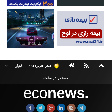
دمای کنونی: 34 °
eco
news
●