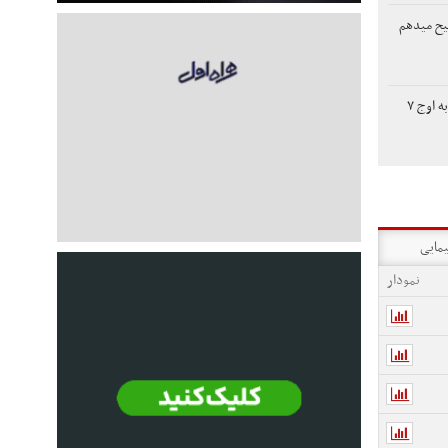
یح میدهم
افت دلار، طلای جهانی را به اوج ۷
یمایی
نمودار