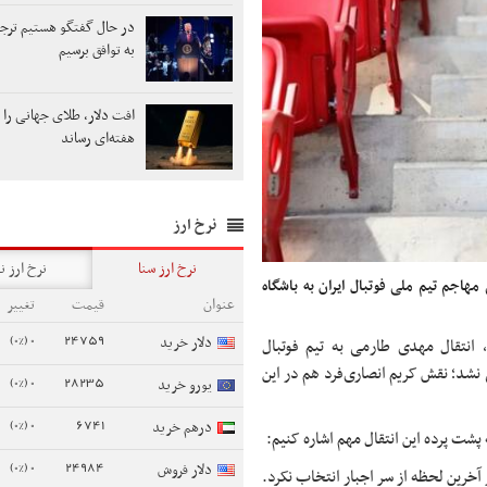
در حال گفتگو هستیم ترج
به توافق برسیم
هفته‌ای رساند
نرخ ارز
نرخ ارز سنا
نرخ ارز ن
هاجم تیم ملی فوتبال ایران به باشگاه
عنوان
قیمت
تغییر
0 (0%)
24759
دلار خرید
ایت «sportal» یونان، انتقال مهدی طارمی به تیم فوتبال
 نشد؛ نقش کریم انصاری‌فرد هم در این
0 (0%)
28235
یورو خرید
0 (0%)
6741
درهم خرید
شت پرده این انتقال مهم اشاره کنیم:
0 (0%)
24984
دلار فروش
آخرین لحظه از سر اجبار انتخاب نکرد.