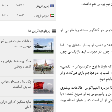
ز تیم یونانی هم داشت.
0 (0%)
28492
یورو فروش
0 (0%)
6803
درهم فروش
کوس در گفتگوی مستقیم با طارمی، او
پربازدیدترین ها
مقامات امنیت هوایی آمری
شد؛ برعکس، او بسیار مشتاق بود. اما
بررسی هستند
، چون در فهرست تیم بازیکنانی چون
جنگ روسیه با اوکراین و م
 که بارها با زوج «کوستولاس - الکعبی»
اقتصاد رفاقتی
اغلب با دو مهاجم بازی می‌کنند و او
اجم دوم.
پکن توان هسته‌ای هوایی خ
نمایش گذاشت
ا درباره المپیاکوس اطلاعات بیشتری
تن و پانیونیوس به او صریح گفت: «با
اکی از آن است که از همان لحظه ورود
سایه سنگین کم آبی «راین»
آلمان