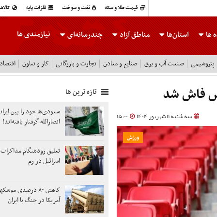
قیمت طلا و سکه
نفت و سوخت
فلزات پایه
کالاه
نیازمندی ها
 ها
استان‌ها
مناطق آزاد
چندرسانه‌ای
پتروشیمی
صنعت آب و برق
صنایع و معادن
تجارت و بازرگانی
کار و تعاون
اقتصاد
وس فاش شد
تازه ترین ها
سعودی‌ها خود را بین ایرانی
سه شنبه 11 شهریور 1404
15:00
انصارالله گرفتار یافته‌اند!
ورزش
تعلیق زودهنگام مذاکرات ل
اسرائیل در رم
کاهش ۸۰ درصدی موشک
آمریکا در جنگ با ایران