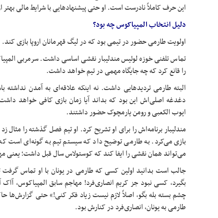
این حرف کاملاً نادرست است. او حتی پیشنهادهایی با شرایط مالی بهتر ا
دلیل انتخاب المپیاکوس چه بود؟
اولویت طارمی حضور در تیمی بود که در لیگ قهرمانان اروپا بازی کند.
تماس تلفنی خوزه لوئیس مندلیبار نقشی اساسی داشت. سرمربی المپیا
را قانع کرد که چه جایگاه مهمی در تیم خواهد داشت.
البته طارمی تردیدهایی داشت. نه اینکه علاقه‌ای به آمدن نداشته با
دغدغه اصلی‌اش این بود که بداند آیا زمان بازی کافی خواهد داشت
ایوب الکعبی و رومن یارمچوک حضور داشتند.
مندلیبار برنامه‌اش را برای او تشریح کرد. او تیم فصل گذشته را مثال زد
بازی می‌کرد. به طارمی توضیح داد که سیستم تیم به گونه‌ای است که 
می‌تواند همان نقشی را ایفا کند که کوستولاس سال قبل داشت؛ یعنی مه
جالب است بدانید اولین کسی که طارمی در یونان با او تماس گرفت ت
بگیرد، کسی نبود جز کریم انصاری‌فرد! مهاجم سابق المپیاکوس، آاک آ
چشم بسته بله بگو، اصلاً لازم نیست زیاد فکر کنی!» حتی گزارش‌ها ح
طارمی به یونان، انصاری‌فرد در کنارش بود.