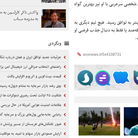
 شخصی سرمربی با او نیز بهترین گواه
واکنش تاکر کارلسون به حم
به مدرسه میناب
ینتر به توافق رسید. هیچ تیم دیگری به
اقه‌مند یا فقط به دنبال جذب قرضی او
.
وبگردی
جزئیات جدید توافق ایران و عمان درباره تنگ
راهنمای انتخاب صرافی ارز دیجیتال امن برای 
قیمت بیت‌کوین و اتریوم افزایش یافت
بوی رشد بازار سرمایه به مشام «پول» رسید
شکایت ۲۵ ایالت تحت رهبری دموکرات ها از دولت ترامپ
مقامات امنیت هوایی آمریکا در حال بررسی
ردیابی جابه‌جایی پول‌های بزرگ و سرمایه گذ
عبور نفتکش‌های عربستان از مسیر پرتنش د
آرایش صعودی بازار سهام با امید به موفقی