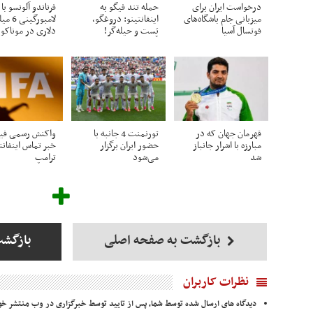
درخواست ایران برای
حمله تند فیگو به
فرناندو آلونسو با
میزبانی جام باشگاه‌های
اینفانتینو: دروغگو،
لامبورگین
فوتسال آسیا
پَست‌ و حیله‌گر!
دلاری در موناکو
قهرمان جهان که در
تورنمنت 4 جانبه با
واکنش رسمی فیفا
مبارزه با اشرار جانباز
حضور ایران برگزار
خبر تماس اینفانتی
شد
می‌شود
ترامپ
بازگشت به صفحه اصلی
بازگش
نظرات کاربران
دیدگاه های ارسال شده توسط شما، پس از تایید توسط خبرگزاری در وب منتشر خو