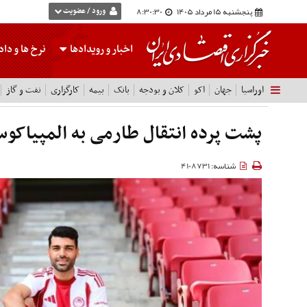
پنجشنبه 15 مرداد 1405
8:30:31
ورود / عضویت
اخبار و رویدادها
نرخ ها
و داده
اوراسیا
جهان
اکو
کلان و بودجه
بانک
بیمه
کارگزاری
نفت و گاز
پشت پرده‌ انتقال طارمی به المپیاک
شناسه: 4108731